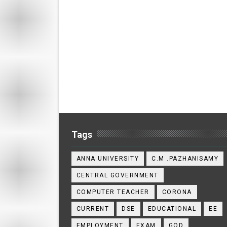
Tags
ANNA UNIVERSITY
C.M .PAZHANISAMY
CENTRAL GOVERNMENT
COMPUTER TEACHER
CORONA
CURRENT
DSE
EDUCATIONAL
EE
EMPLOYMENT
EXAM
GOD