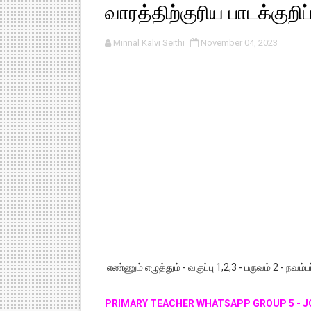
வாரத்திற்குரிய பாடக்குறிப
பள்ளி காலை வழிபாட்டுச் செயல்பா
Minnal Kalvi Seithi
November 04, 2023
குழந்தைகள் பாதுகாப்பு அலகில் வ
டிசம்பர் - 2024 துறைத் தேர்வுகள
தொடக்க நிலை மாணவர்களுக்கு த
4,5 ஆம் வகுப்பு - ஜனவரி முதல் வா
எண்ணும் எழுத்தும் - வகுப்பு 1,2,3 - பருவம் 2 - நவம்ப
PRIMARY TEACHER WHATSAPP GROUP 5 - J