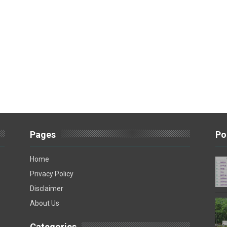
Pages
Po
Home
Privacy Policy
Disclaimer
About Us
Categories