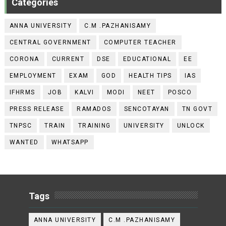
Categories
ANNA UNIVERSITY
C.M .PAZHANISAMY
CENTRAL GOVERNMENT
COMPUTER TEACHER
CORONA
CURRENT
DSE
EDUCATIONAL
EE
EMPLOYMENT
EXAM
GOD
HEALTH TIPS
IAS
IFHRMS
JOB
KALVI
MODI
NEET
POSCO
PRESS RELEASE
RAMADOS
SENCOTAYAN
TN GOVT
TNPSC
TRAIN
TRAINING
UNIVERSITY
UNLOCK
WANTED
WHATSAPP
Tags
ANNA UNIVERSITY
C.M .PAZHANISAMY