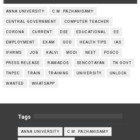
ANNA UNIVERSITY
C.M .PAZHANISAMY
CENTRAL GOVERNMENT
COMPUTER TEACHER
CORONA
CURRENT
DSE
EDUCATIONAL
EE
EMPLOYMENT
EXAM
GOD
HEALTH TIPS
IAS
IFHRMS
JOB
KALVI
MODI
NEET
POSCO
PRESS RELEASE
RAMADOS
SENCOTAYAN
TN GOVT
TNPSC
TRAIN
TRAINING
UNIVERSITY
UNLOCK
WANTED
WHATSAPP
Tags
ANNA UNIVERSITY
C.M .PAZHANISAMY