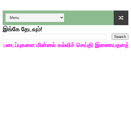
குழந்தைகள் பாதுகாப்பு அலகில் வேலை வாய்ப்பு ( டிச 18 )
டிசம்பர் - 2024 துறைத் தேர்வுகளுக்கான தேர்வுக்கூட நுழைவுச்சீட்
தொடக்க நிலை மாணவர்களுக்கு தமிழ் படித்துப் பழக 200 எளிமை
இங்கே தேடவும்!
4,5 ஆம் வகுப்பு - ஜனவரி முதல் வாரம் பாடக் குறிப்பு
டைப்புகளை மின்னல் கல்விச் செய்தி இணையதளத்தில் 
1,2,3 ஆம் வகுப்பு - ஜனவரி முதல் வாரம் பாடக் குறிப்பு
TNSED SCHOOLS APP UPDATED NEW VERSION