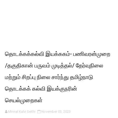
தொடக்கக்கல்வி இயக்ககம்- பணிவரன்முறை
/தகுதிகான் பருவம் முடித்தல்/ தேர்வுநிலை
மற்றும் சிறப்பு நிலை சார்ந்து தமிழ்நாடு
தொடக்கக் கல்வி இயக்குநரின்
செயல்முறைகள்
Minnal Kalvi Seithi
November 03, 2023