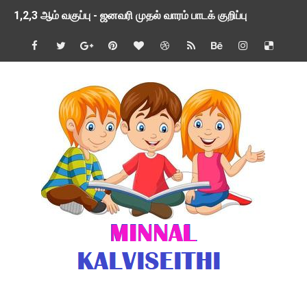
1,2,3 ஆம் வகுப்பு - ஜனவரி முதல் வாரம் பாடக் குறிப்பு
TNSED SCHOOLS APP UPDATED NEW VERSION
4 & 5 ஆம் வகுப்பிற்கான 3 ஆம் பருவ ( 2024 - 2025 ) ஆசிரியர
1,2,3 ஆம் வகுப்பிற்கான 3 ஆம் பருவ ( 2024 - 2025 ) ஆசிரியர
1 முதல் 5 ஆம் வகுப்பு இரண்டாம் பருவத் தொகுத்தறி மதிப்பெண்க
பள்ளிக்கல்வித்துறை - அனைத்து வகை ஆசிரியர் மற்றும் ஆசிரியர்
மணற்கேணி செயலி பயன்பாடு- SMC கூட்டங்கள் - ஒன்றியந்தோறும்
TNPSC - முந்தைய ஆண்டு வினாக்கள் - ஊர்ப் பெயர்களின் மரூஉ
ஓட்டுநர் பணிக்கு விண்ணப்பங்கள் வரவேற்பு ( டிசம்பர் 25 )
இரண்டாம் பருவத்தேர்வு தொகுத்தறி மதிப்பீட்டில் மாணவர்கள் ப