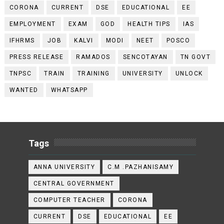
CORONA
CURRENT
DSE
EDUCATIONAL
EE
EMPLOYMENT
EXAM
GOD
HEALTH TIPS
IAS
IFHRMS
JOB
KALVI
MODI
NEET
POSCO
PRESS RELEASE
RAMADOS
SENCOTAYAN
TN GOVT
TNPSC
TRAIN
TRAINING
UNIVERSITY
UNLOCK
WANTED
WHATSAPP
Tags
ANNA UNIVERSITY
C.M .PAZHANISAMY
CENTRAL GOVERNMENT
COMPUTER TEACHER
CORONA
CURRENT
DSE
EDUCATIONAL
EE