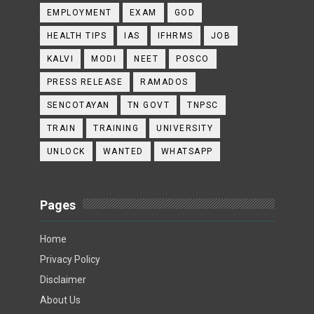
EMPLOYMENT
EXAM
GOD
HEALTH TIPS
IAS
IFHRMS
JOB
KALVI
MODI
NEET
POSCO
PRESS RELEASE
RAMADOS
SENCOTAYAN
TN GOVT
TNPSC
TRAIN
TRAINING
UNIVERSITY
UNLOCK
WANTED
WHATSAPP
Pages
Home
Privacy Policy
Disclaimer
About Us