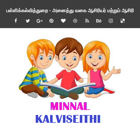
பள்ளிக்கல்வித்துறை - அனைத்து வகை ஆசிரியர் மற்றும் ஆசிரியர்
மணற்கேணி செயலி பயன்பாடு- SMC கூட்டங்கள் - ஒன்றியந்தோறும்
TNPSC - முந்தைய ஆண்டு வினாக்கள் - ஊர்ப் பெயர்களின் மரூஉ
ஓட்டுநர் பணிக்கு விண்ணப்பங்கள் வரவேற்பு ( டிசம்பர் 25 )
இரண்டாம் பருவத்தேர்வு தொகுத்தறி மதிப்பீட்டில் மாணவர்கள் ப
மாவட்ட நலவாழ்வு சங்கத்தில்‌ வேலை வாய்ப்பு ( டிசம்பர் 24 )
பள்ளி காலை வழிபாட்டுச் செயல்பாடுகள் - டிசம்பர் 23
குழந்தைகள் பாதுகாப்பு அலகில் வேலை வாய்ப்பு ( டிச - 31)
Income Tax Calculation Software for AY 2025-26 ( FY 202
பள்ளி காலை வழிபாட்டுச் செயல்பாடுகள் டிசம்பர் 21