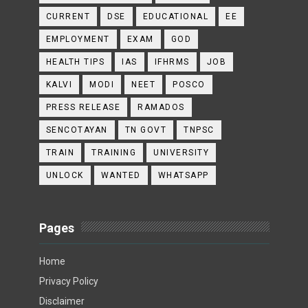
CURRENT
DSE
EDUCATIONAL
EE
EMPLOYMENT
EXAM
GOD
HEALTH TIPS
IAS
IFHRMS
JOB
KALVI
MODI
NEET
POSCO
PRESS RELEASE
RAMADOS
SENCOTAYAN
TN GOVT
TNPSC
TRAIN
TRAINING
UNIVERSITY
UNLOCK
WANTED
WHATSAPP
Pages
Home
Privacy Policy
Disclaimer