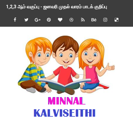
1,2,3 ஆம் வகுப்பு - ஜனவரி முதல் வாரம் பாடக் குறிப்பு
TNSED SCHOOLS APP UPDATED NEW VERSION
4 & 5 ஆம் வகுப்பிற்கான 3 ஆம் பருவ ( 2024 - 2025 ) ஆசிரியர
1,2,3 ஆம் வகுப்பிற்கான 3 ஆம் பருவ ( 2024 - 2025 ) ஆசிரியர
1 முதல் 5 ஆம் வகுப்பு இரண்டாம் பருவத் தொகுத்தறி மதிப்பெண்க
பள்ளிக்கல்வித்துறை - அனைத்து வகை ஆசிரியர் மற்றும் ஆசிரியர்
மணற்கேணி செயலி பயன்பாடு- SMC கூட்டங்கள் - ஒன்றியந்தோறும்
TNPSC - முந்தைய ஆண்டு வினாக்கள் - ஊர்ப் பெயர்களின் மரூஉ
ஓட்டுநர் பணிக்கு விண்ணப்பங்கள் வரவேற்பு ( டிசம்பர் 25 )
இரண்டாம் பருவத்தேர்வு தொகுத்தறி மதிப்பீட்டில் மாணவர்கள் ப