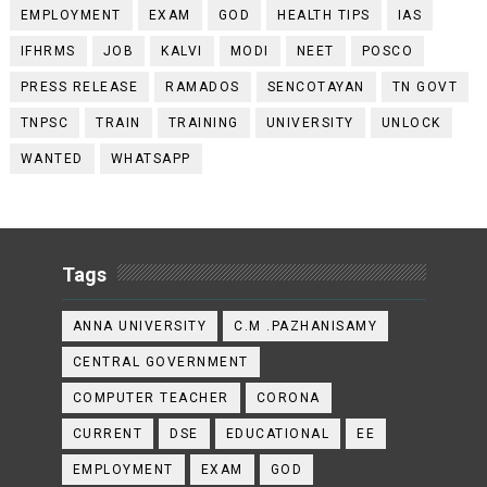
EMPLOYMENT
EXAM
GOD
HEALTH TIPS
IAS
IFHRMS
JOB
KALVI
MODI
NEET
POSCO
PRESS RELEASE
RAMADOS
SENCOTAYAN
TN GOVT
TNPSC
TRAIN
TRAINING
UNIVERSITY
UNLOCK
WANTED
WHATSAPP
Tags
ANNA UNIVERSITY
C.M .PAZHANISAMY
CENTRAL GOVERNMENT
COMPUTER TEACHER
CORONA
CURRENT
DSE
EDUCATIONAL
EE
EMPLOYMENT
EXAM
GOD