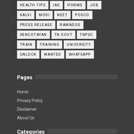
HEALTH TIPS
IAS
IFHRMS
JOB
KALVI
MODI
NEET
POSCO
PRESS RELEASE
RAMADOS
SENCOTAYAN
TN GOVT
TNPSC
TRAIN
TRAINING
UNIVERSITY
UNLOCK
WANTED
WHATSAPP
Pages
Home
Privacy Policy
Disclaimer
About Us
Categories