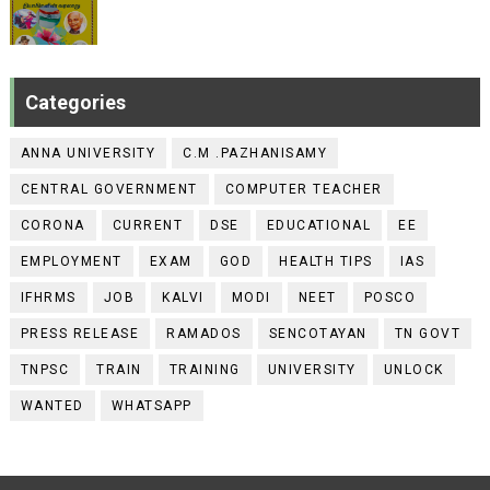
Categories
ANNA UNIVERSITY
C.M .PAZHANISAMY
CENTRAL GOVERNMENT
COMPUTER TEACHER
CORONA
CURRENT
DSE
EDUCATIONAL
EE
EMPLOYMENT
EXAM
GOD
HEALTH TIPS
IAS
IFHRMS
JOB
KALVI
MODI
NEET
POSCO
PRESS RELEASE
RAMADOS
SENCOTAYAN
TN GOVT
TNPSC
TRAIN
TRAINING
UNIVERSITY
UNLOCK
WANTED
WHATSAPP