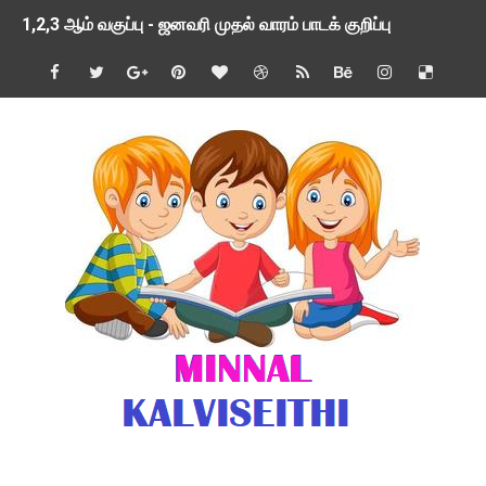
1,2,3 ஆம் வகுப்பு - ஜனவரி முதல் வாரம் பாடக் குறிப்பு
TNSED SCHOOLS APP UPDATED NEW VERSION
4 & 5 ஆம் வகுப்பிற்கான 3 ஆம் பருவ ( 2024 - 2025 ) ஆசிரியர
1,2,3 ஆம் வகுப்பிற்கான 3 ஆம் பருவ ( 2024 - 2025 ) ஆசிரியர
1 முதல் 5 ஆம் வகுப்பு இரண்டாம் பருவத் தொகுத்தறி மதிப்பெண்க
பள்ளிக்கல்வித்துறை - அனைத்து வகை ஆசிரியர் மற்றும் ஆசிரியர்
மணற்கேணி செயலி பயன்பாடு- SMC கூட்டங்கள் - ஒன்றியந்தோறும்
TNPSC - முந்தைய ஆண்டு வினாக்கள் - ஊர்ப் பெயர்களின் மரூஉ
ஓட்டுநர் பணிக்கு விண்ணப்பங்கள் வரவேற்பு ( டிசம்பர் 25 )
இரண்டாம் பருவத்தேர்வு தொகுத்தறி மதிப்பீட்டில் மாணவர்கள் ப