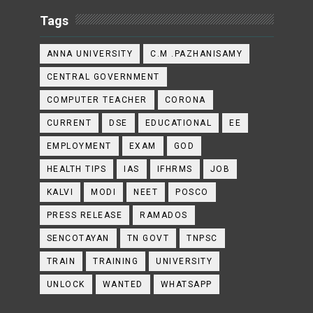
Tags
ANNA UNIVERSITY
C.M .PAZHANISAMY
CENTRAL GOVERNMENT
COMPUTER TEACHER
CORONA
CURRENT
DSE
EDUCATIONAL
EE
EMPLOYMENT
EXAM
GOD
HEALTH TIPS
IAS
IFHRMS
JOB
KALVI
MODI
NEET
POSCO
PRESS RELEASE
RAMADOS
SENCOTAYAN
TN GOVT
TNPSC
TRAIN
TRAINING
UNIVERSITY
UNLOCK
WANTED
WHATSAPP