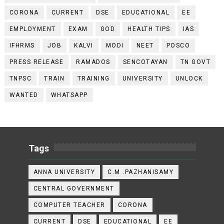
CORONA
CURRENT
DSE
EDUCATIONAL
EE
EMPLOYMENT
EXAM
GOD
HEALTH TIPS
IAS
IFHRMS
JOB
KALVI
MODI
NEET
POSCO
PRESS RELEASE
RAMADOS
SENCOTAYAN
TN GOVT
TNPSC
TRAIN
TRAINING
UNIVERSITY
UNLOCK
WANTED
WHATSAPP
Tags
ANNA UNIVERSITY
C.M .PAZHANISAMY
CENTRAL GOVERNMENT
COMPUTER TEACHER
CORONA
CURRENT
DSE
EDUCATIONAL
EE