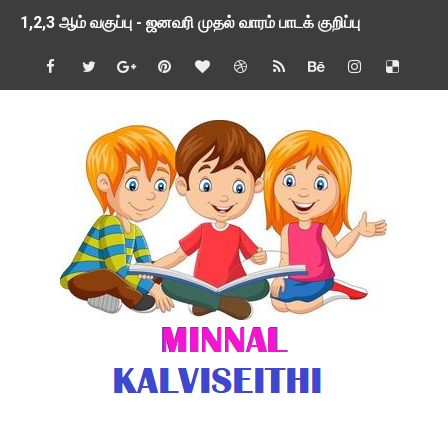
1,2,3 ஆம் வகுப்பு - ஜனவரி முதல் வாரம் பாடக் குறிப்பு
TNSED SCHOOLS APP UPDATED NEW VERSION
4 & 5 ஆம் வகுப்பிற்கான 3 ஆம் பருவ ( 2024 - 2025 ) ஆசிரியர
1,2,3 ஆம் வகுப்பிற்கான 3 ஆம் பருவ ( 2024 - 2025 ) ஆசிரியர
1 முதல் 5 ஆம் வகுப்பு இரண்டாம் பருவத் தொகுத்தறி மதிப்பெண்க
பள்ளிக்கல்வித்துறை - அனைத்து வகை ஆசிரியர் மற்றும் ஆசிரியர்
மணற்கேணி செயலி பயன்பாடு- SMC கூட்டங்கள் - ஒன்றியந்தோறும்
TNPSC - முந்தைய ஆண்டு வினாக்கள் - ஊர்ப் பெயர்களின் மரூஉ
ஓட்டுநர் பணிக்கு விண்ணப்பங்கள் வரவேற்பு ( டிசம்பர் 25 )
இரண்டாம் பருவத்தேர்வு தொகுத்தறி மதிப்பீட்டில் மாணவர்கள் ப