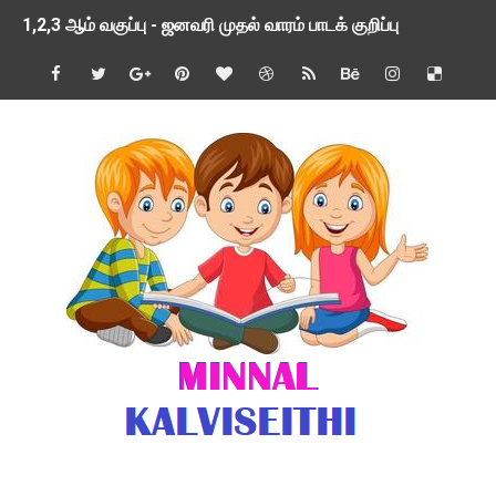
1,2,3 ஆம் வகுப்பு - ஜனவரி முதல் வாரம் பாடக் குறிப்பு
TNSED SCHOOLS APP UPDATED NEW VERSION
4 & 5 ஆம் வகுப்பிற்கான 3 ஆம் பருவ ( 2024 - 2025 ) ஆசிரியர
1,2,3 ஆம் வகுப்பிற்கான 3 ஆம் பருவ ( 2024 - 2025 ) ஆசிரியர
1 முதல் 5 ஆம் வகுப்பு இரண்டாம் பருவத் தொகுத்தறி மதிப்பெண்க
பள்ளிக்கல்வித்துறை - அனைத்து வகை ஆசிரியர் மற்றும் ஆசிரியர்
மணற்கேணி செயலி பயன்பாடு- SMC கூட்டங்கள் - ஒன்றியந்தோறும்
TNPSC - முந்தைய ஆண்டு வினாக்கள் - ஊர்ப் பெயர்களின் மரூஉ
ஓட்டுநர் பணிக்கு விண்ணப்பங்கள் வரவேற்பு ( டிசம்பர் 25 )
இரண்டாம் பருவத்தேர்வு தொகுத்தறி மதிப்பீட்டில் மாணவர்கள் ப