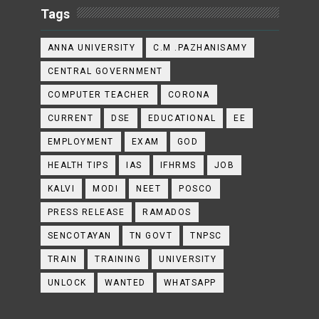
Tags
ANNA UNIVERSITY
C.M .PAZHANISAMY
CENTRAL GOVERNMENT
COMPUTER TEACHER
CORONA
CURRENT
DSE
EDUCATIONAL
EE
EMPLOYMENT
EXAM
GOD
HEALTH TIPS
IAS
IFHRMS
JOB
KALVI
MODI
NEET
POSCO
PRESS RELEASE
RAMADOS
SENCOTAYAN
TN GOVT
TNPSC
TRAIN
TRAINING
UNIVERSITY
UNLOCK
WANTED
WHATSAPP