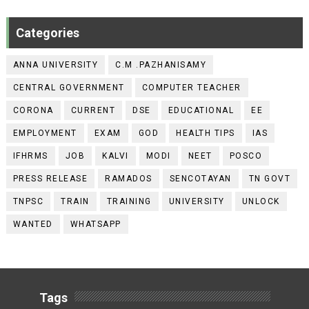
Categories
ANNA UNIVERSITY
C.M .PAZHANISAMY
CENTRAL GOVERNMENT
COMPUTER TEACHER
CORONA
CURRENT
DSE
EDUCATIONAL
EE
EMPLOYMENT
EXAM
GOD
HEALTH TIPS
IAS
IFHRMS
JOB
KALVI
MODI
NEET
POSCO
PRESS RELEASE
RAMADOS
SENCOTAYAN
TN GOVT
TNPSC
TRAIN
TRAINING
UNIVERSITY
UNLOCK
WANTED
WHATSAPP
Tags