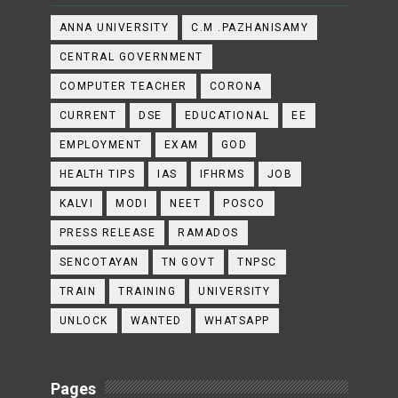
ANNA UNIVERSITY
C.M .PAZHANISAMY
CENTRAL GOVERNMENT
COMPUTER TEACHER
CORONA
CURRENT
DSE
EDUCATIONAL
EE
EMPLOYMENT
EXAM
GOD
HEALTH TIPS
IAS
IFHRMS
JOB
KALVI
MODI
NEET
POSCO
PRESS RELEASE
RAMADOS
SENCOTAYAN
TN GOVT
TNPSC
TRAIN
TRAINING
UNIVERSITY
UNLOCK
WANTED
WHATSAPP
Pages