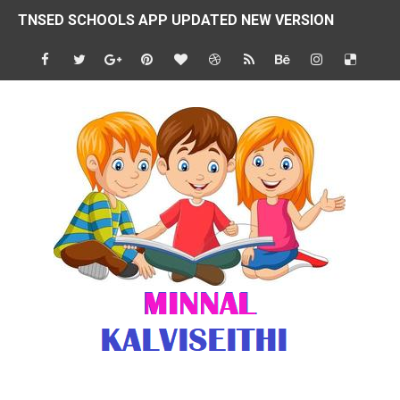
TNSED SCHOOLS APP UPDATED NEW VERSION
4 & 5 ஆம் வகுப்பிற்கான 3 ஆம் பருவ ( 2024 - 2025 ) ஆசிரியர
1,2,3 ஆம் வகுப்பிற்கான 3 ஆம் பருவ ( 2024 - 2025 ) ஆசிரியர
1 முதல் 5 ஆம் வகுப்பு இரண்டாம் பருவத் தொகுத்தறி மதிப்பெண்க
பள்ளிக்கல்வித்துறை - அனைத்து வகை ஆசிரியர் மற்றும் ஆசிரியர்
மணற்கேணி செயலி பயன்பாடு- SMC கூட்டங்கள் - ஒன்றியந்தோறும்
TNPSC - முந்தைய ஆண்டு வினாக்கள் - ஊர்ப் பெயர்களின் மரூஉ
ஓட்டுநர் பணிக்கு விண்ணப்பங்கள் வரவேற்பு ( டிசம்பர் 25 )
இரண்டாம் பருவத்தேர்வு தொகுத்தறி மதிப்பீட்டில் மாணவர்கள் ப
மாவட்ட நலவாழ்வு சங்கத்தில்‌ வேலை வாய்ப்பு ( டிசம்பர் 24 )