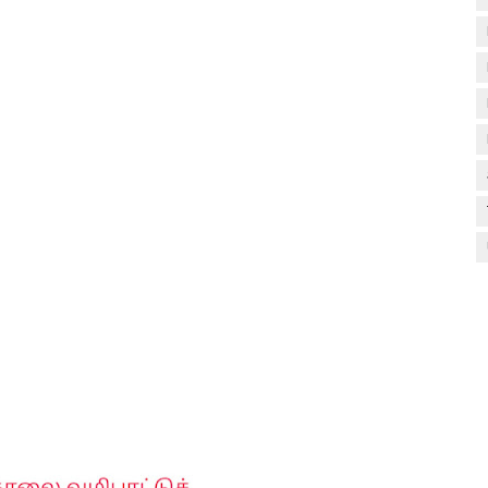
டுகள் - டிசம்பர் 17
ேலை வாய்ப்பு ( டிச 18 )
ுக்கான தேர்வுக்கூட நுழைவுச்சீட்டு வெளியீடு!
மிழ் படித்துப் பழக 200 எளிமையான தமிழ் வாக்கியங்கள்
ரம் பாடக் குறிப்பு