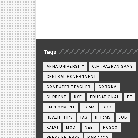
Tags
ANNA UNIVERSITY
C.M .PAZHANISAMY
CENTRAL GOVERNMENT
COMPUTER TEACHER
CORONA
CURRENT
DSE
EDUCATIONAL
EE
EMPLOYMENT
EXAM
GOD
HEALTH TIPS
IAS
IFHRMS
JOB
KALVI
MODI
NEET
POSCO
PRESS RELEASE
RAMADOS