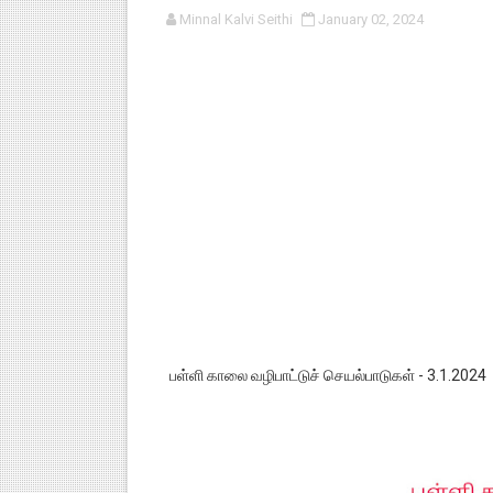
Minnal Kalvi Seithi
January 02, 2024
பள்ளி காலை வழிபாட்டுச் செயல்பா
குழந்தைகள் பாதுகாப்பு அலகில் வ
டிசம்பர் - 2024 துறைத் தேர்வுகள
தொடக்க நிலை மாணவர்களுக்கு த
4,5 ஆம் வகுப்பு - ஜனவரி முதல் வா
பள்ளி காலை வழிபாட்டுச் செயல்பாடுகள் - 3.1.2024