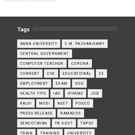
Tags
ANNA UNIVERSITY
C.M .PAZHANISAMY
CENTRAL GOVERNMENT
COMPUTER TEACHER
CORONA
CURRENT
DSE
EDUCATIONAL
EE
EMPLOYMENT
EXAM
GOD
HEALTH TIPS
IAS
IFHRMS
JOB
KALVI
MODI
NEET
POSCO
PRESS RELEASE
RAMADOS
SENCOTAYAN
TN GOVT
TNPSC
TRAIN
TRAINING
UNIVERSITY