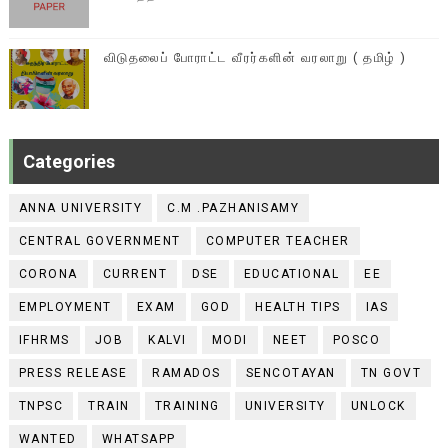
விடுதலைப் போராட்ட வீரர்களின் வரலாறு ( தமிழ் )
Categories
ANNA UNIVERSITY
C.M .PAZHANISAMY
CENTRAL GOVERNMENT
COMPUTER TEACHER
CORONA
CURRENT
DSE
EDUCATIONAL
EE
EMPLOYMENT
EXAM
GOD
HEALTH TIPS
IAS
IFHRMS
JOB
KALVI
MODI
NEET
POSCO
PRESS RELEASE
RAMADOS
SENCOTAYAN
TN GOVT
TNPSC
TRAIN
TRAINING
UNIVERSITY
UNLOCK
WANTED
WHATSAPP