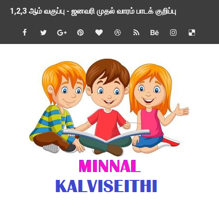
1,2,3 ஆம் வகுப்பு - ஜனவரி முதல் வாரம் பாடக் குறிப்பு
TNSED SCHOOLS APP UPDATED NEW VERSION
4 & 5 ஆம் வகுப்பிற்கான 3 ஆம் பருவ ( 2024 - 2025 ) ஆசிரியர
1,2,3 ஆம் வகுப்பிற்கான 3 ஆம் பருவ ( 2024 - 2025 ) ஆசிரியர
1 முதல் 5 ஆம் வகுப்பு இரண்டாம் பருவத் தொகுத்தறி மதிப்பெண்க
பள்ளிக்கல்வித்துறை - அனைத்து வகை ஆசிரியர் மற்றும் ஆசிரியர்
மணற்கேணி செயலி பயன்பாடு- SMC கூட்டங்கள் - ஒன்றியந்தோறும்
TNPSC - முந்தைய ஆண்டு வினாக்கள் - ஊர்ப் பெயர்களின் மரூஉ
ஓட்டுநர் பணிக்கு விண்ணப்பங்கள் வரவேற்பு ( டிசம்பர் 25 )
இரண்டாம் பருவத்தேர்வு தொகுத்தறி மதிப்பீட்டில் மாணவர்கள் ப