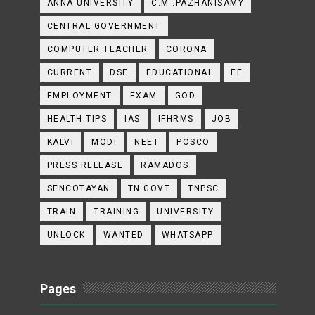
ANNA UNIVERSITY
C.M .PAZHANISAMY
CENTRAL GOVERNMENT
COMPUTER TEACHER
CORONA
CURRENT
DSE
EDUCATIONAL
EE
EMPLOYMENT
EXAM
GOD
HEALTH TIPS
IAS
IFHRMS
JOB
KALVI
MODI
NEET
POSCO
PRESS RELEASE
RAMADOS
SENCOTAYAN
TN GOVT
TNPSC
TRAIN
TRAINING
UNIVERSITY
UNLOCK
WANTED
WHATSAPP
Pages