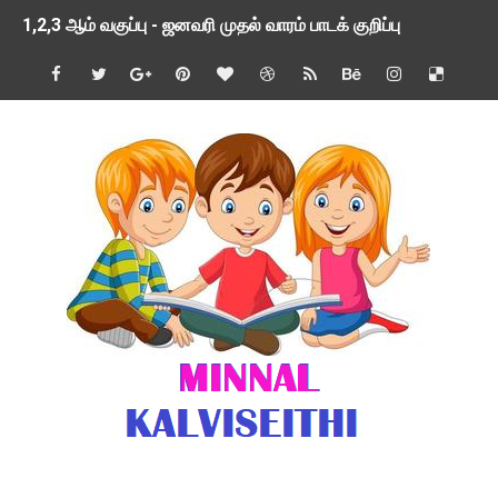
1,2,3 ஆம் வகுப்பு - ஜனவரி முதல் வாரம் பாடக் குறிப்பு
TNSED SCHOOLS APP UPDATED NEW VERSION
4 & 5 ஆம் வகுப்பிற்கான 3 ஆம் பருவ ( 2024 - 2025 ) ஆசிரியர
1,2,3 ஆம் வகுப்பிற்கான 3 ஆம் பருவ ( 2024 - 2025 ) ஆசிரியர
1 முதல் 5 ஆம் வகுப்பு இரண்டாம் பருவத் தொகுத்தறி மதிப்பெண்க
பள்ளிக்கல்வித்துறை - அனைத்து வகை ஆசிரியர் மற்றும் ஆசிரியர்
மணற்கேணி செயலி பயன்பாடு- SMC கூட்டங்கள் - ஒன்றியந்தோறும்
TNPSC - முந்தைய ஆண்டு வினாக்கள் - ஊர்ப் பெயர்களின் மரூஉ
ஓட்டுநர் பணிக்கு விண்ணப்பங்கள் வரவேற்பு ( டிசம்பர் 25 )
இரண்டாம் பருவத்தேர்வு தொகுத்தறி மதிப்பீட்டில் மாணவர்கள் ப