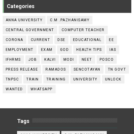
Categories
ANNA UNIVERSITY
C.M .PAZHANISAMY
CENTRAL GOVERNMENT
COMPUTER TEACHER
CORONA
CURRENT
DSE
EDUCATIONAL
EE
EMPLOYMENT
EXAM
GOD
HEALTH TIPS
IAS
IFHRMS
JOB
KALVI
MODI
NEET
POSCO
PRESS RELEASE
RAMADOS
SENCOTAYAN
TN GOVT
TNPSC
TRAIN
TRAINING
UNIVERSITY
UNLOCK
WANTED
WHATSAPP
Tags