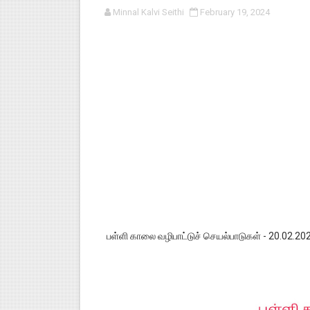
Minnal Kalvi Seithi
February 19, 2024
பள்ளி காலை வழிபாட்டுச் செயல்பா
குழந்தைகள் பாதுகாப்பு அலகில் வ
டிசம்பர் - 2024 துறைத் தேர்வுகள
தொடக்க நிலை மாணவர்களுக்கு த
4,5 ஆம் வகுப்பு - ஜனவரி முதல் வா
பள்ளி காலை வழிபாட்டுச் செயல்பாடுகள் - 20.02.20