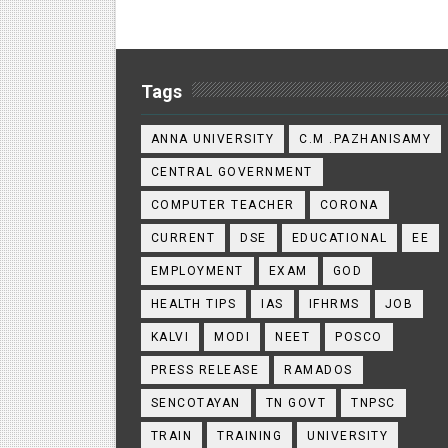
Tags
ANNA UNIVERSITY
C.M .PAZHANISAMY
CENTRAL GOVERNMENT
COMPUTER TEACHER
CORONA
CURRENT
DSE
EDUCATIONAL
EE
EMPLOYMENT
EXAM
GOD
HEALTH TIPS
IAS
IFHRMS
JOB
KALVI
MODI
NEET
POSCO
PRESS RELEASE
RAMADOS
SENCOTAYAN
TN GOVT
TNPSC
TRAIN
TRAINING
UNIVERSITY