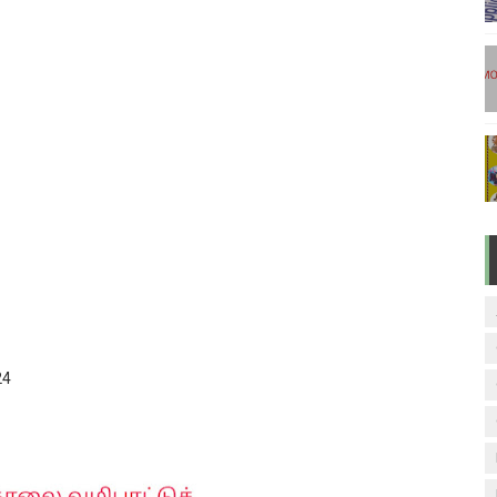
டுகள் - டிசம்பர் 17
ேலை வாய்ப்பு ( டிச 18 )
ுக்கான தேர்வுக்கூட நுழைவுச்சீட்டு வெளியீடு!
மிழ் படித்துப் பழக 200 எளிமையான தமிழ் வாக்கியங்கள்
ரம் பாடக் குறிப்பு
24