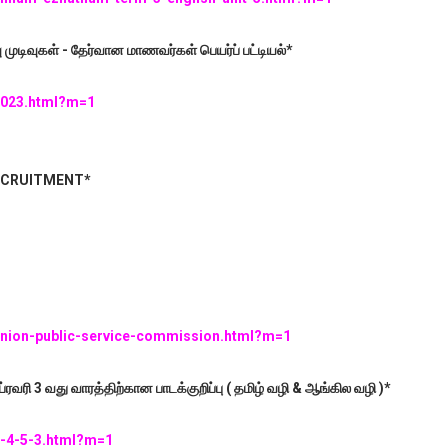
வு முடிவுகள் - தேர்வான மாணவர்கள் பெயர்ப் பட்டியல்*
/2023.html?m=1
ECRUITMENT*
/union-public-service-commission.html?m=1
பிப்ரவரி 3 வது வாரத்திற்கான பாடக்குறிப்பு ( தமிழ் வழி & ஆங்கில வழி )*
3-4-5-3.html?m=1