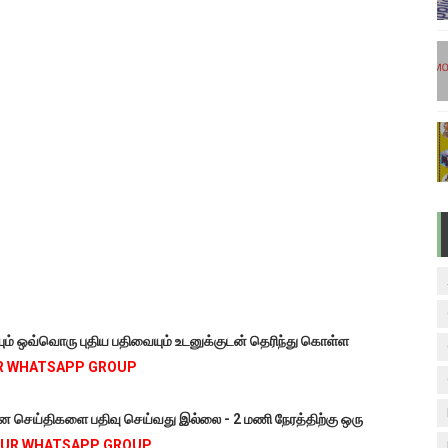
டுகள் - டிசம்பர் 17
ேலை வாய்ப்பு ( டிச 18 )
ுக்கான தேர்வுக்கூட நுழைவுச்சீட்டு வெளியீடு!
மிழ் படித்துப் பழக 200 எளிமையான தமிழ் வாக்கியங்கள்
ரம் பாடக் குறிப்பு
்யும் ஒவ்வொரு புதிய பதிவையும் உடனுக்குடன் தெரிந்து கொள்ள
R WHATSAPP GROUP
மான செய்திகளை பதிவு செய்வது இல்லை - 2 மணி நேரத்திற்கு ஒரு
OUR WHATSAPP GROUP