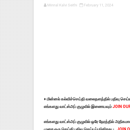
Minnal Kalvi Seithi
February 11, 2024
பள்ளி காலை வழிபாட்டுச் செயல்பா
குழந்தைகள் பாதுகாப்பு அலகில் வ
டிசம்பர் - 2024 துறைத் தேர்வுகள
தொடக்க நிலை மாணவர்களுக்கு த
4,5 ஆம் வகுப்பு - ஜனவரி முதல் வா
♦️ மின்னல் கல்விச்செய்தி வலைதளத்தில் பதிவு செய
எங்களது வாட்ஸ்அப் குழுவில் இணையவும்
JOIN OU
எங்களது வாட்ஸ்அப் குழுவில் ஒரே நேரத்தில் அதிக
முறை ஒரு செய்தி பதிவு செய்யப்படுகிறது -
JOIN 