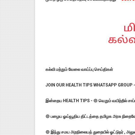
கல்வி மற்றும் வேலை வாய்ப்பு செய்திகள்
JOIN OUR HEALTH TIPS WHATSAPP GROUP 
இன்றைய HEALTH TIPS -
🟣
வெறும் வயிற்றில் சா
🟣
பழைய ஓய்வூதிய திட்டத்தை தமிழக அரசு நிறைவேற்
🟣
இந்து சமய அறநிலையத் துறையில் ஓட்டுநர் , அலு