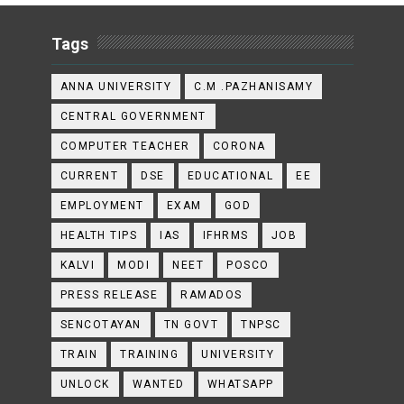
Tags
ANNA UNIVERSITY
C.M .PAZHANISAMY
CENTRAL GOVERNMENT
COMPUTER TEACHER
CORONA
CURRENT
DSE
EDUCATIONAL
EE
EMPLOYMENT
EXAM
GOD
HEALTH TIPS
IAS
IFHRMS
JOB
KALVI
MODI
NEET
POSCO
PRESS RELEASE
RAMADOS
SENCOTAYAN
TN GOVT
TNPSC
TRAIN
TRAINING
UNIVERSITY
UNLOCK
WANTED
WHATSAPP