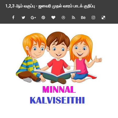
1,2,3 ஆம் வகுப்பு - ஜனவரி முதல் வாரம் பாடக் குறிப்பு
TNSED SCHOOLS APP UPDATED NEW VERSION
4 & 5 ஆம் வகுப்பிற்கான 3 ஆம் பருவ ( 2024 - 2025 ) ஆசிரியர
1,2,3 ஆம் வகுப்பிற்கான 3 ஆம் பருவ ( 2024 - 2025 ) ஆசிரியர
1 முதல் 5 ஆம் வகுப்பு இரண்டாம் பருவத் தொகுத்தறி மதிப்பெண்க
பள்ளிக்கல்வித்துறை - அனைத்து வகை ஆசிரியர் மற்றும் ஆசிரியர்
மணற்கேணி செயலி பயன்பாடு- SMC கூட்டங்கள் - ஒன்றியந்தோறும்
TNPSC - முந்தைய ஆண்டு வினாக்கள் - ஊர்ப் பெயர்களின் மரூஉ
ஓட்டுநர் பணிக்கு விண்ணப்பங்கள் வரவேற்பு ( டிசம்பர் 25 )
இரண்டாம் பருவத்தேர்வு தொகுத்தறி மதிப்பீட்டில் மாணவர்கள் ப