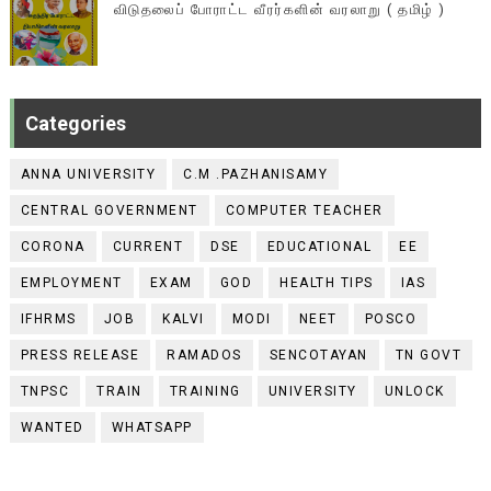
விடுதலைப் போராட்ட வீரர்களின் வரலாறு ( தமிழ் )
Categories
ANNA UNIVERSITY
C.M .PAZHANISAMY
CENTRAL GOVERNMENT
COMPUTER TEACHER
CORONA
CURRENT
DSE
EDUCATIONAL
EE
EMPLOYMENT
EXAM
GOD
HEALTH TIPS
IAS
IFHRMS
JOB
KALVI
MODI
NEET
POSCO
PRESS RELEASE
RAMADOS
SENCOTAYAN
TN GOVT
TNPSC
TRAIN
TRAINING
UNIVERSITY
UNLOCK
WANTED
WHATSAPP