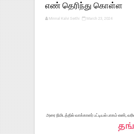
எண் தெரிந்து கொள்ள
பள்ளி காலை வழிபாட்டுச் செயல்பா
Minnal Kalvi Seithi
March 23, 2024
குழந்தைகள் பாதுகாப்பு அலகில் வ
டிசம்பர் - 2024 துறைத் தேர்வுகள
தொடக்க நிலை மாணவர்களுக்கு த
4,5 ஆம் வகுப்பு - ஜனவரி முதல் வா
அரை நிமிடத்தில் வாக்காளர் பட்டியல் பாகம் எண், 