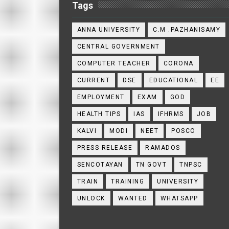
Tags
ANNA UNIVERSITY
C.M .PAZHANISAMY
CENTRAL GOVERNMENT
COMPUTER TEACHER
CORONA
CURRENT
DSE
EDUCATIONAL
EE
EMPLOYMENT
EXAM
GOD
HEALTH TIPS
IAS
IFHRMS
JOB
KALVI
MODI
NEET
POSCO
PRESS RELEASE
RAMADOS
SENCOTAYAN
TN GOVT
TNPSC
TRAIN
TRAINING
UNIVERSITY
UNLOCK
WANTED
WHATSAPP