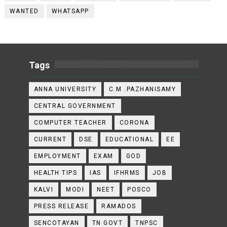
WANTED
WHATSAPP
Tags
ANNA UNIVERSITY
C.M .PAZHANISAMY
CENTRAL GOVERNMENT
COMPUTER TEACHER
CORONA
CURRENT
DSE
EDUCATIONAL
EE
EMPLOYMENT
EXAM
GOD
HEALTH TIPS
IAS
IFHRMS
JOB
KALVI
MODI
NEET
POSCO
PRESS RELEASE
RAMADOS
SENCOTAYAN
TN GOVT
TNPSC