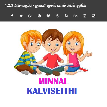
1,2,3 ஆம் வகுப்பு - ஜனவரி முதல் வாரம் பாடக் குறிப்பு
TNSED SCHOOLS APP UPDATED NEW VERSION
4 & 5 ஆம் வகுப்பிற்கான 3 ஆம் பருவ ( 2024 - 2025 ) ஆசிரியர
1,2,3 ஆம் வகுப்பிற்கான 3 ஆம் பருவ ( 2024 - 2025 ) ஆசிரியர
1 முதல் 5 ஆம் வகுப்பு இரண்டாம் பருவத் தொகுத்தறி மதிப்பெண்க
பள்ளிக்கல்வித்துறை - அனைத்து வகை ஆசிரியர் மற்றும் ஆசிரியர்
மணற்கேணி செயலி பயன்பாடு- SMC கூட்டங்கள் - ஒன்றியந்தோறும்
TNPSC - முந்தைய ஆண்டு வினாக்கள் - ஊர்ப் பெயர்களின் மரூஉ
ஓட்டுநர் பணிக்கு விண்ணப்பங்கள் வரவேற்பு ( டிசம்பர் 25 )
இரண்டாம் பருவத்தேர்வு தொகுத்தறி மதிப்பீட்டில் மாணவர்கள் ப