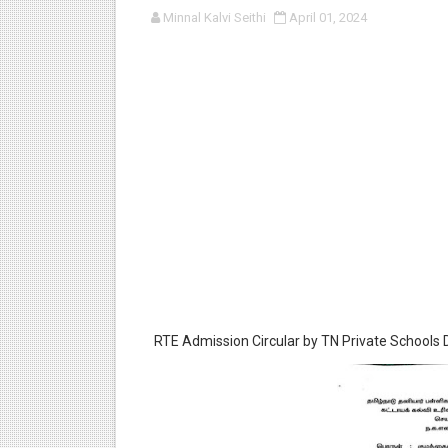
Minnal Kalvi Seithi
April 01, 2024
குழந்தைகள் பாதுகாப்பு அலகில் வ
டிசம்பர் - 2024 துறைத் தேர்வுகள
தொடக்க நிலை மாணவர்களுக்கு த
4,5 ஆம் வகுப்பு - ஜனவரி முதல் வா
1,2,3 ஆம் வகுப்பு - ஜனவரி முதல் 
RTE Admission Circular by TN Private Schools Di