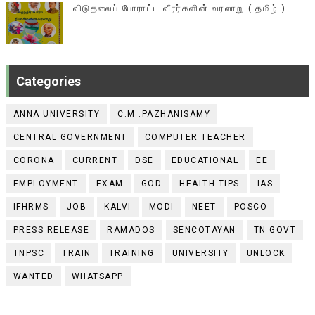
விடுதலைப் போராட்ட வீரர்களின் வரலாறு ( தமிழ் )
Categories
ANNA UNIVERSITY
C.M .PAZHANISAMY
CENTRAL GOVERNMENT
COMPUTER TEACHER
CORONA
CURRENT
DSE
EDUCATIONAL
EE
EMPLOYMENT
EXAM
GOD
HEALTH TIPS
IAS
IFHRMS
JOB
KALVI
MODI
NEET
POSCO
PRESS RELEASE
RAMADOS
SENCOTAYAN
TN GOVT
TNPSC
TRAIN
TRAINING
UNIVERSITY
UNLOCK
WANTED
WHATSAPP