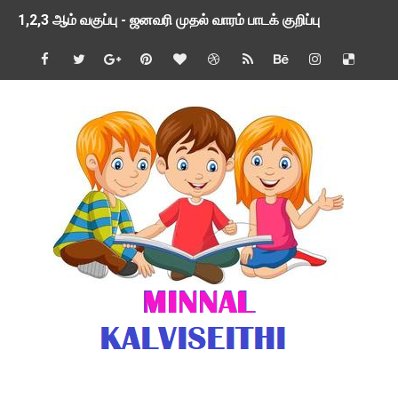
1,2,3 ஆம் வகுப்பு - ஜனவரி முதல் வாரம் பாடக் குறிப்பு
TNSED SCHOOLS APP UPDATED NEW VERSION
4 & 5 ஆம் வகுப்பிற்கான 3 ஆம் பருவ ( 2024 - 2025 ) ஆசிரியர
1,2,3 ஆம் வகுப்பிற்கான 3 ஆம் பருவ ( 2024 - 2025 ) ஆசிரியர
1 முதல் 5 ஆம் வகுப்பு இரண்டாம் பருவத் தொகுத்தறி மதிப்பெண்க
பள்ளிக்கல்வித்துறை - அனைத்து வகை ஆசிரியர் மற்றும் ஆசிரியர்
மணற்கேணி செயலி பயன்பாடு- SMC கூட்டங்கள் - ஒன்றியந்தோறும்
TNPSC - முந்தைய ஆண்டு வினாக்கள் - ஊர்ப் பெயர்களின் மரூஉ
ஓட்டுநர் பணிக்கு விண்ணப்பங்கள் வரவேற்பு ( டிசம்பர் 25 )
இரண்டாம் பருவத்தேர்வு தொகுத்தறி மதிப்பீட்டில் மாணவர்கள் ப