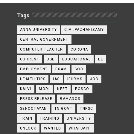
Tags
ANNA UNIVERSITY
C.M .PAZHANISAMY
CENTRAL GOVERNMENT
COMPUTER TEACHER
CORONA
CURRENT
DSE
EDUCATIONAL
EE
EMPLOYMENT
EXAM
GOD
HEALTH TIPS
IAS
IFHRMS
JOB
KALVI
MODI
NEET
POSCO
PRESS RELEASE
RAMADOS
SENCOTAYAN
TN GOVT
TNPSC
TRAIN
TRAINING
UNIVERSITY
UNLOCK
WANTED
WHATSAPP