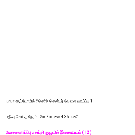
பாபா ஆட்டோமிக் ரிசெர்ச் சென்டர் வேலை வாய்ப்பு 1
பதிவு செய்த நேரம் : மே 7 மாலை 4.35 மணி
வேலை வாய்ப்பு செய்தி குழுவில் இணையவும் ( 12 )