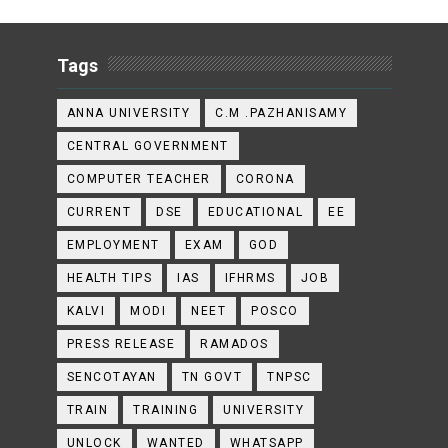
Tags
ANNA UNIVERSITY
C.M .PAZHANISAMY
CENTRAL GOVERNMENT
COMPUTER TEACHER
CORONA
CURRENT
DSE
EDUCATIONAL
EE
EMPLOYMENT
EXAM
GOD
HEALTH TIPS
IAS
IFHRMS
JOB
KALVI
MODI
NEET
POSCO
PRESS RELEASE
RAMADOS
SENCOTAYAN
TN GOVT
TNPSC
TRAIN
TRAINING
UNIVERSITY
UNLOCK
WANTED
WHATSAPP