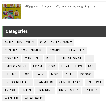
விடுதலைப் போராட்ட வீரர்களின் வரலாறு ( தமிழ் )
Categories
ANNA UNIVERSITY
C.M .PAZHANISAMY
CENTRAL GOVERNMENT
COMPUTER TEACHER
CORONA
CURRENT
DSE
EDUCATIONAL
EE
EMPLOYMENT
EXAM
GOD
HEALTH TIPS
IAS
IFHRMS
JOB
KALVI
MODI
NEET
POSCO
PRESS RELEASE
RAMADOS
SENCOTAYAN
TN GOVT
TNPSC
TRAIN
TRAINING
UNIVERSITY
UNLOCK
WANTED
WHATSAPP