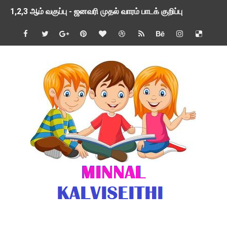
1,2,3 ஆம் வகுப்பு - ஜனவரி முதல் வாரம் பாடக் குறிப்பு
TNSED SCHOOLS APP UPDATED NEW VERSION
4 & 5 ஆம் வகுப்பிற்கான 3 ஆம் பருவ ( 2024 - 2025 ) ஆசிரியர
1,2,3 ஆம் வகுப்பிற்கான 3 ஆம் பருவ ( 2024 - 2025 ) ஆசிரியர
1 முதல் 5 ஆம் வகுப்பு இரண்டாம் பருவத் தொகுத்தறி மதிப்பெண்க
பள்ளிக்கல்வித்துறை - அனைத்து வகை ஆசிரியர் மற்றும் ஆசிரியர்
மணற்கேணி செயலி பயன்பாடு- SMC கூட்டங்கள் - ஒன்றியந்தோறும்
TNPSC - முந்தைய ஆண்டு வினாக்கள் - ஊர்ப் பெயர்களின் மரூஉ
ஓட்டுநர் பணிக்கு விண்ணப்பங்கள் வரவேற்பு ( டிசம்பர் 25 )
இரண்டாம் பருவத்தேர்வு தொகுத்தறி மதிப்பீட்டில் மாணவர்கள் ப