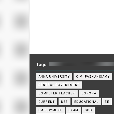
Tags
ANNA UNIVERSITY
C.M .PAZHANISAMY
CENTRAL GOVERNMENT
COMPUTER TEACHER
CORONA
CURRENT
DSE
EDUCATIONAL
EE
EMPLOYMENT
EXAM
GOD