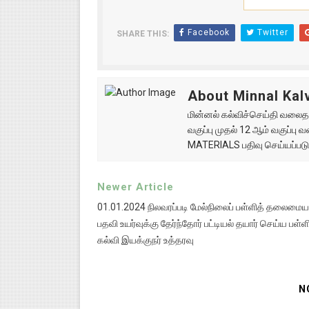
Facebook
Twitter
SHARE THIS:
About Minnal Kalv
மின்னல் கல்விச்செய்தி வலைதளத
வகுப்பு முதல் 12 ஆம் வகுப்ப
MATERIALS பதிவு செய்யப்படு
Newer Article
01.01.2024 நிலவரப்படி மேல்நிலைப் பள்ளித் தலைமையா
பதவி உயர்வுக்கு தேர்ந்தோர் பட்டியல் தயார் செய்ய பள்ளி
கல்வி இயக்குநர் உத்தரவு
N