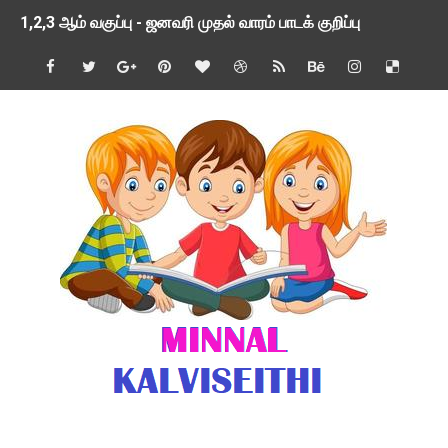
1,2,3 ஆம் வகுப்பு - ஜனவரி முதல் வாரம் பாடக் குறிப்பு
TNSED SCHOOLS APP UPDATED NEW VERSION
4 & 5 ஆம் வகுப்பிற்கான 3 ஆம் பருவ ( 2024 - 2025 ) ஆசிரியர
1,2,3 ஆம் வகுப்பிற்கான 3 ஆம் பருவ ( 2024 - 2025 ) ஆசிரியர
1 முதல் 5 ஆம் வகுப்பு இரண்டாம் பருவத் தொகுத்தறி மதிப்பெண்க
பள்ளிக்கல்வித்துறை - அனைத்து வகை ஆசிரியர் மற்றும் ஆசிரியர்
மணற்கேணி செயலி பயன்பாடு- SMC கூட்டங்கள் - ஒன்றியந்தோறும்
TNPSC - முந்தைய ஆண்டு வினாக்கள் - ஊர்ப் பெயர்களின் மரூஉ
ஓட்டுநர் பணிக்கு விண்ணப்பங்கள் வரவேற்பு ( டிசம்பர் 25 )
இரண்டாம் பருவத்தேர்வு தொகுத்தறி மதிப்பீட்டில் மாணவர்கள் ப