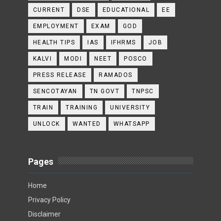
CURRENT
DSE
EDUCATIONAL
EE
EMPLOYMENT
EXAM
GOD
HEALTH TIPS
IAS
IFHRMS
JOB
KALVI
MODI
NEET
POSCO
PRESS RELEASE
RAMADOS
SENCOTAYAN
TN GOVT
TNPSC
TRAIN
TRAINING
UNIVERSITY
UNLOCK
WANTED
WHATSAPP
Pages
Home
Privacy Policy
Disclaimer