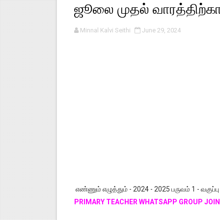
ஜூலை முதல் வாரத்திற்கான
பள்ளி காலை வழிபாட்டுச் செயல்பா
Minnal Kalvi Seithi
June 29, 2024
குழந்தைகள் பாதுகாப்பு அலகில் வ
டிசம்பர் - 2024 துறைத் தேர்வுகள
தொடக்க நிலை மாணவர்களுக்கு த
4,5 ஆம் வகுப்பு - ஜனவரி முதல் வா
எண்ணும் எழுத்தும் - 2024 - 2025 பருவம் 1 - வகுப்பு
PRIMARY TEACHER WHATSAPP GROUP JOIN