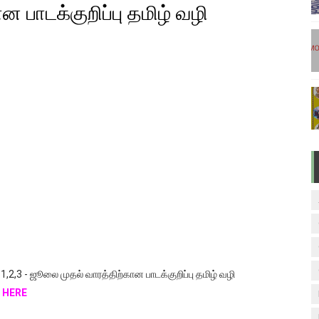
 பாடக்குறிப்பு தமிழ் வழி
டுகள் - டிசம்பர் 17
ேலை வாய்ப்பு ( டிச 18 )
ுக்கான தேர்வுக்கூட நுழைவுச்சீட்டு வெளியீடு!
மிழ் படித்துப் பழக 200 எளிமையான தமிழ் வாக்கியங்கள்
ரம் பாடக் குறிப்பு
 1,2,3 - ஜூலை முதல் வாரத்திற்கான பாடக்குறிப்பு தமிழ் வழி
 HERE