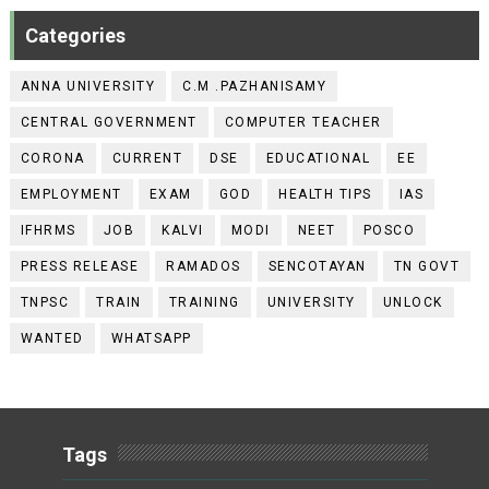
Categories
ANNA UNIVERSITY
C.M .PAZHANISAMY
CENTRAL GOVERNMENT
COMPUTER TEACHER
CORONA
CURRENT
DSE
EDUCATIONAL
EE
EMPLOYMENT
EXAM
GOD
HEALTH TIPS
IAS
IFHRMS
JOB
KALVI
MODI
NEET
POSCO
PRESS RELEASE
RAMADOS
SENCOTAYAN
TN GOVT
TNPSC
TRAIN
TRAINING
UNIVERSITY
UNLOCK
WANTED
WHATSAPP
Tags