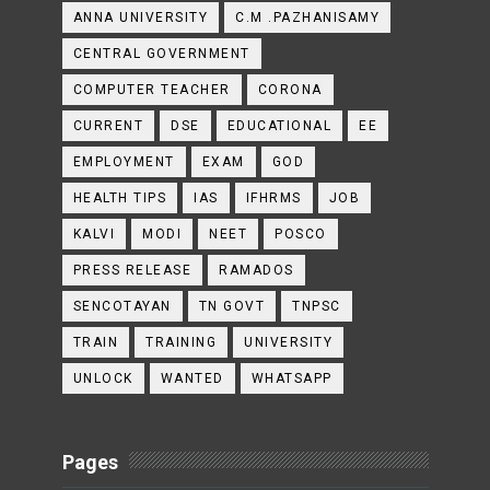
ANNA UNIVERSITY
C.M .PAZHANISAMY
CENTRAL GOVERNMENT
COMPUTER TEACHER
CORONA
CURRENT
DSE
EDUCATIONAL
EE
EMPLOYMENT
EXAM
GOD
HEALTH TIPS
IAS
IFHRMS
JOB
KALVI
MODI
NEET
POSCO
PRESS RELEASE
RAMADOS
SENCOTAYAN
TN GOVT
TNPSC
TRAIN
TRAINING
UNIVERSITY
UNLOCK
WANTED
WHATSAPP
Pages