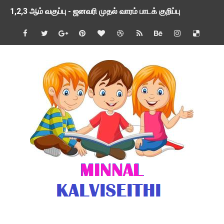
1,2,3 ஆம் வகுப்பு - ஜனவரி முதல் வாரம் பாடக் குறிப்பு
TNSED SCHOOLS APP UPDATED NEW VERSION
4 & 5 ஆம் வகுப்பிற்கான 3 ஆம் பருவ ( 2024 - 2025 ) ஆசிரியர
1,2,3 ஆம் வகுப்பிற்கான 3 ஆம் பருவ ( 2024 - 2025 ) ஆசிரியர
1 முதல் 5 ஆம் வகுப்பு இரண்டாம் பருவத் தொகுத்தறி மதிப்பெண்க
பள்ளிக்கல்வித்துறை - அனைத்து வகை ஆசிரியர் மற்றும் ஆசிரியர்
மணற்கேணி செயலி பயன்பாடு- SMC கூட்டங்கள் - ஒன்றியந்தோறும்
TNPSC - முந்தைய ஆண்டு வினாக்கள் - ஊர்ப் பெயர்களின் மரூஉ
ஓட்டுநர் பணிக்கு விண்ணப்பங்கள் வரவேற்பு ( டிசம்பர் 25 )
இரண்டாம் பருவத்தேர்வு தொகுத்தறி மதிப்பீட்டில் மாணவர்கள் ப