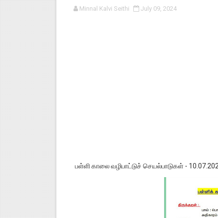
Minnal Kalvi Seithi
July 09, 2024
பள்ளி காலை வழிபாட்டுச் செயல்பா
குழந்தைகள் பாதுகாப்பு அலகில் வ
டிசம்பர் - 2024 துறைத் தேர்வுகள
தொடக்க நிலை மாணவர்களுக்கு த
4,5 ஆம் வகுப்பு - ஜனவரி முதல் வா
பள்ளி காலை வழிபாட்டுச் செயல்பாடுகள் - 10.07.20