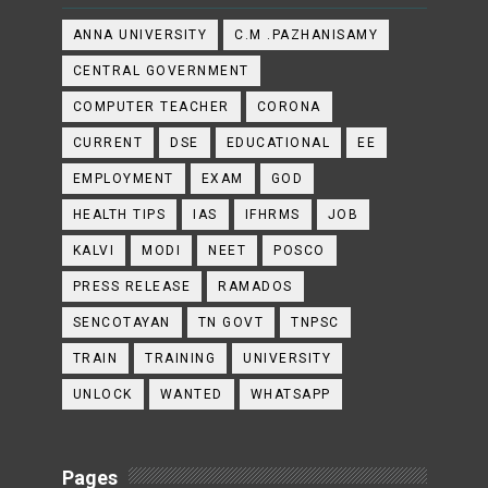
ANNA UNIVERSITY
C.M .PAZHANISAMY
CENTRAL GOVERNMENT
COMPUTER TEACHER
CORONA
CURRENT
DSE
EDUCATIONAL
EE
EMPLOYMENT
EXAM
GOD
HEALTH TIPS
IAS
IFHRMS
JOB
KALVI
MODI
NEET
POSCO
PRESS RELEASE
RAMADOS
SENCOTAYAN
TN GOVT
TNPSC
TRAIN
TRAINING
UNIVERSITY
UNLOCK
WANTED
WHATSAPP
Pages