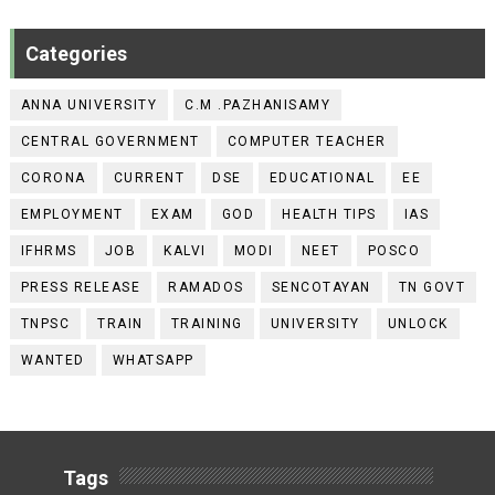
Categories
ANNA UNIVERSITY
C.M .PAZHANISAMY
CENTRAL GOVERNMENT
COMPUTER TEACHER
CORONA
CURRENT
DSE
EDUCATIONAL
EE
EMPLOYMENT
EXAM
GOD
HEALTH TIPS
IAS
IFHRMS
JOB
KALVI
MODI
NEET
POSCO
PRESS RELEASE
RAMADOS
SENCOTAYAN
TN GOVT
TNPSC
TRAIN
TRAINING
UNIVERSITY
UNLOCK
WANTED
WHATSAPP
Tags