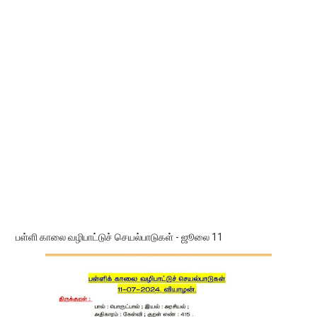
பள்ளி காலை வழிபாட்டுச் செயல்பாடுகள் - ஜூலை 11