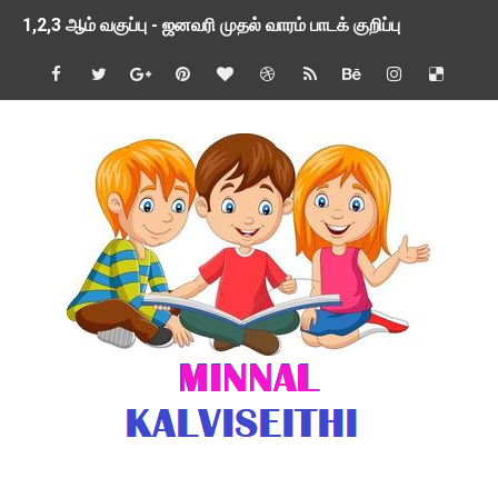
1,2,3 ஆம் வகுப்பு - ஜனவரி முதல் வாரம் பாடக் குறிப்பு
TNSED SCHOOLS APP UPDATED NEW VERSION
4 & 5 ஆம் வகுப்பிற்கான 3 ஆம் பருவ ( 2024 - 2025 ) ஆசிரியர
1,2,3 ஆம் வகுப்பிற்கான 3 ஆம் பருவ ( 2024 - 2025 ) ஆசிரியர
1 முதல் 5 ஆம் வகுப்பு இரண்டாம் பருவத் தொகுத்தறி மதிப்பெண்க
பள்ளிக்கல்வித்துறை - அனைத்து வகை ஆசிரியர் மற்றும் ஆசிரியர்
மணற்கேணி செயலி பயன்பாடு- SMC கூட்டங்கள் - ஒன்றியந்தோறும்
TNPSC - முந்தைய ஆண்டு வினாக்கள் - ஊர்ப் பெயர்களின் மரூஉ
ஓட்டுநர் பணிக்கு விண்ணப்பங்கள் வரவேற்பு ( டிசம்பர் 25 )
இரண்டாம் பருவத்தேர்வு தொகுத்தறி மதிப்பீட்டில் மாணவர்கள் ப