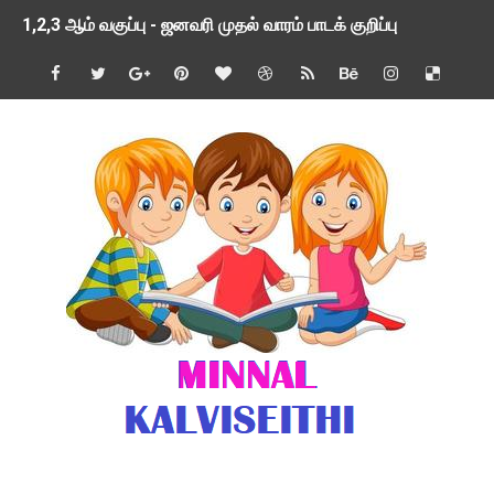
1,2,3 ஆம் வகுப்பு - ஜனவரி முதல் வாரம் பாடக் குறிப்பு
TNSED SCHOOLS APP UPDATED NEW VERSION
4 & 5 ஆம் வகுப்பிற்கான 3 ஆம் பருவ ( 2024 - 2025 ) ஆசிரியர
1,2,3 ஆம் வகுப்பிற்கான 3 ஆம் பருவ ( 2024 - 2025 ) ஆசிரியர
1 முதல் 5 ஆம் வகுப்பு இரண்டாம் பருவத் தொகுத்தறி மதிப்பெண்க
பள்ளிக்கல்வித்துறை - அனைத்து வகை ஆசிரியர் மற்றும் ஆசிரியர்
மணற்கேணி செயலி பயன்பாடு- SMC கூட்டங்கள் - ஒன்றியந்தோறும்
TNPSC - முந்தைய ஆண்டு வினாக்கள் - ஊர்ப் பெயர்களின் மரூஉ
ஓட்டுநர் பணிக்கு விண்ணப்பங்கள் வரவேற்பு ( டிசம்பர் 25 )
இரண்டாம் பருவத்தேர்வு தொகுத்தறி மதிப்பீட்டில் மாணவர்கள் ப