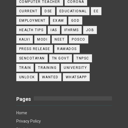
COMPUTER TEACHER
CORONA
CURRENT
DSE
EDUCATIONAL
EE
EMPLOYMENT
EXAM
GOD
HEALTH TIPS
IAS
IFHRMS
JOB
KALVI
MODI
NEET
POSCO
PRESS RELEASE
RAMADOS
SENCOTAYAN
TN GOVT
TNPSC
TRAIN
TRAINING
UNIVERSITY
UNLOCK
WANTED
WHATSAPP
Pages
Home
Privacy Policy