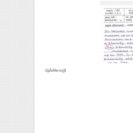
ஆங்கில வழி