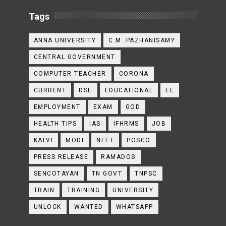
Tags
ANNA UNIVERSITY
C.M .PAZHANISAMY
CENTRAL GOVERNMENT
COMPUTER TEACHER
CORONA
CURRENT
DSE
EDUCATIONAL
EE
EMPLOYMENT
EXAM
GOD
HEALTH TIPS
IAS
IFHRMS
JOB
KALVI
MODI
NEET
POSCO
PRESS RELEASE
RAMADOS
SENCOTAYAN
TN GOVT
TNPSC
TRAIN
TRAINING
UNIVERSITY
UNLOCK
WANTED
WHATSAPP