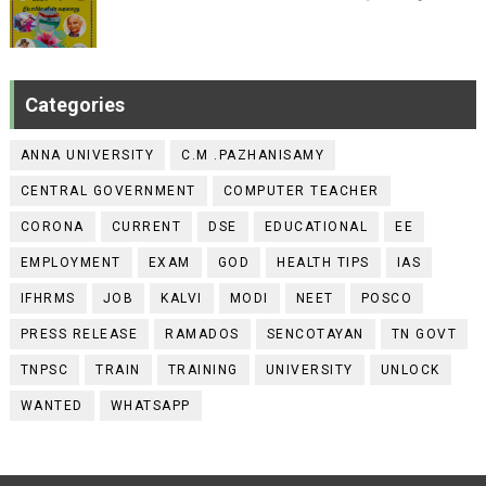
Categories
ANNA UNIVERSITY
C.M .PAZHANISAMY
CENTRAL GOVERNMENT
COMPUTER TEACHER
CORONA
CURRENT
DSE
EDUCATIONAL
EE
EMPLOYMENT
EXAM
GOD
HEALTH TIPS
IAS
IFHRMS
JOB
KALVI
MODI
NEET
POSCO
PRESS RELEASE
RAMADOS
SENCOTAYAN
TN GOVT
TNPSC
TRAIN
TRAINING
UNIVERSITY
UNLOCK
WANTED
WHATSAPP