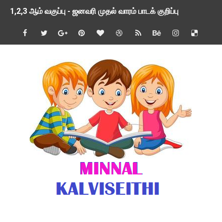
1,2,3 ஆம் வகுப்பு - ஜனவரி முதல் வாரம் பாடக் குறிப்பு
TNSED SCHOOLS APP UPDATED NEW VERSION
4 & 5 ஆம் வகுப்பிற்கான 3 ஆம் பருவ ( 2024 - 2025 ) ஆசிரியர
1,2,3 ஆம் வகுப்பிற்கான 3 ஆம் பருவ ( 2024 - 2025 ) ஆசிரியர
1 முதல் 5 ஆம் வகுப்பு இரண்டாம் பருவத் தொகுத்தறி மதிப்பெண்க
பள்ளிக்கல்வித்துறை - அனைத்து வகை ஆசிரியர் மற்றும் ஆசிரியர்
மணற்கேணி செயலி பயன்பாடு- SMC கூட்டங்கள் - ஒன்றியந்தோறும்
TNPSC - முந்தைய ஆண்டு வினாக்கள் - ஊர்ப் பெயர்களின் மரூஉ
ஓட்டுநர் பணிக்கு விண்ணப்பங்கள் வரவேற்பு ( டிசம்பர் 25 )
இரண்டாம் பருவத்தேர்வு தொகுத்தறி மதிப்பீட்டில் மாணவர்கள் ப