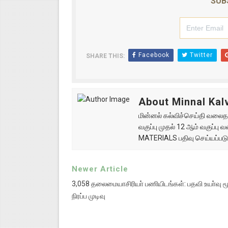
SUB
Facebook
Twitter
SHARE THIS:
About Minnal Kalv
மின்னல் கல்விச்செய்தி வலைதளத
வகுப்பு முதல் 12 ஆம் வகுப்ப
MATERIALS பதிவு செய்யப்படு
Newer Article
3,058 தலைமையாசிரியா் பணியிடங்கள்: பதவி உயா்வு ம
நிரப்ப முடிவு