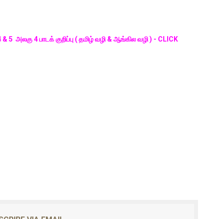
 4 & 5 அலகு 4 பாடக் குறிப்பு ( தமிழ் வழி & ஆங்கில வழி ) - CLICK