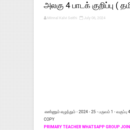
அலகு 4 பாடக் குறிப்பு ( த
பள்ளி காலை வழிபாட்டுச் செயல்பா
Minnal Kalvi Seithi
July 06, 2024
குழந்தைகள் பாதுகாப்பு அலகில் வ
டிசம்பர் - 2024 துறைத் தேர்வுகள
தொடக்க நிலை மாணவர்களுக்கு த
4,5 ஆம் வகுப்பு - ஜனவரி முதல் வா
எண்ணும் எழுத்தும் - 2024 - 25 - பருவம் 1 - வகுப்பு
COPY
PRIMARY TEACHER WHATSAPP GROUP JOIN