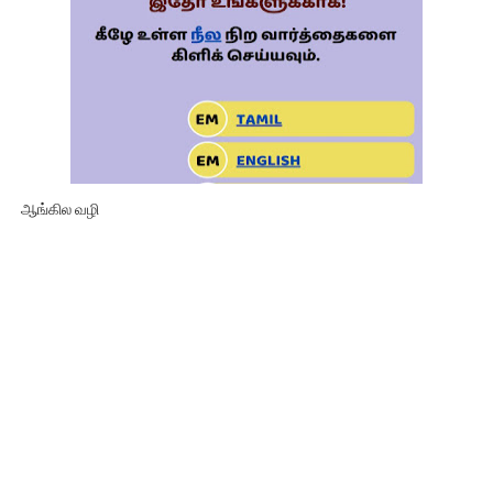
ஆங்கில வழி