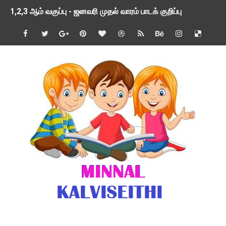
1,2,3 ஆம் வகுப்பு - ஜனவரி முதல் வாரம் பாடக் குறிப்பு
TNSED SCHOOLS APP UPDATED NEW VERSION
4 & 5 ஆம் வகுப்பிற்கான 3 ஆம் பருவ ( 2024 - 2025 ) ஆசிரியர
1,2,3 ஆம் வகுப்பிற்கான 3 ஆம் பருவ ( 2024 - 2025 ) ஆசிரியர
1 முதல் 5 ஆம் வகுப்பு இரண்டாம் பருவத் தொகுத்தறி மதிப்பெண்க
பள்ளிக்கல்வித்துறை - அனைத்து வகை ஆசிரியர் மற்றும் ஆசிரியர்
மணற்கேணி செயலி பயன்பாடு- SMC கூட்டங்கள் - ஒன்றியந்தோறும்
TNPSC - முந்தைய ஆண்டு வினாக்கள் - ஊர்ப் பெயர்களின் மரூஉ
ஓட்டுநர் பணிக்கு விண்ணப்பங்கள் வரவேற்பு ( டிசம்பர் 25 )
இரண்டாம் பருவத்தேர்வு தொகுத்தறி மதிப்பீட்டில் மாணவர்கள் ப