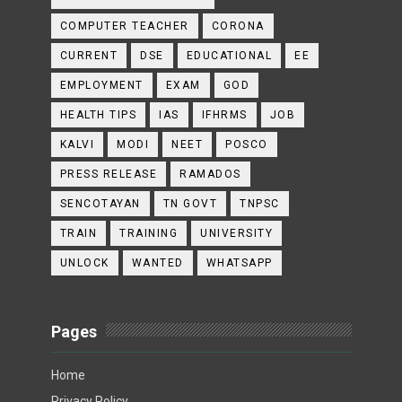
COMPUTER TEACHER
CORONA
CURRENT
DSE
EDUCATIONAL
EE
EMPLOYMENT
EXAM
GOD
HEALTH TIPS
IAS
IFHRMS
JOB
KALVI
MODI
NEET
POSCO
PRESS RELEASE
RAMADOS
SENCOTAYAN
TN GOVT
TNPSC
TRAIN
TRAINING
UNIVERSITY
UNLOCK
WANTED
WHATSAPP
Pages
Home
Privacy Policy