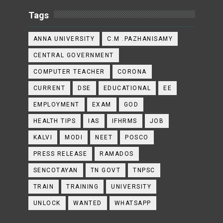
Tags
ANNA UNIVERSITY
C.M .PAZHANISAMY
CENTRAL GOVERNMENT
COMPUTER TEACHER
CORONA
CURRENT
DSE
EDUCATIONAL
EE
EMPLOYMENT
EXAM
GOD
HEALTH TIPS
IAS
IFHRMS
JOB
KALVI
MODI
NEET
POSCO
PRESS RELEASE
RAMADOS
SENCOTAYAN
TN GOVT
TNPSC
TRAIN
TRAINING
UNIVERSITY
UNLOCK
WANTED
WHATSAPP