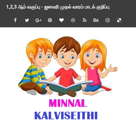
1,2,3 ஆம் வகுப்பு - ஜனவரி முதல் வாரம் பாடக் குறிப்பு
TNSED SCHOOLS APP UPDATED NEW VERSION
4 & 5 ஆம் வகுப்பிற்கான 3 ஆம் பருவ ( 2024 - 2025 ) ஆசிரியர
1,2,3 ஆம் வகுப்பிற்கான 3 ஆம் பருவ ( 2024 - 2025 ) ஆசிரியர
1 முதல் 5 ஆம் வகுப்பு இரண்டாம் பருவத் தொகுத்தறி மதிப்பெண்க
பள்ளிக்கல்வித்துறை - அனைத்து வகை ஆசிரியர் மற்றும் ஆசிரியர்
மணற்கேணி செயலி பயன்பாடு- SMC கூட்டங்கள் - ஒன்றியந்தோறும்
TNPSC - முந்தைய ஆண்டு வினாக்கள் - ஊர்ப் பெயர்களின் மரூஉ
ஓட்டுநர் பணிக்கு விண்ணப்பங்கள் வரவேற்பு ( டிசம்பர் 25 )
இரண்டாம் பருவத்தேர்வு தொகுத்தறி மதிப்பீட்டில் மாணவர்கள் ப