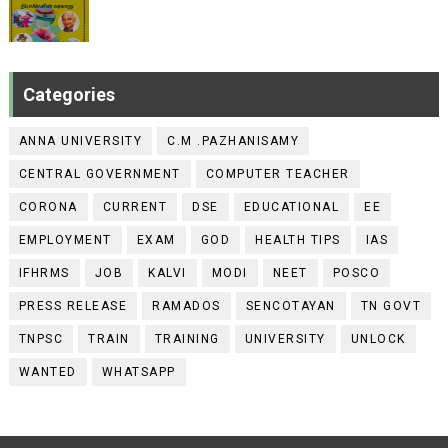
Categories
ANNA UNIVERSITY
C.M .PAZHANISAMY
CENTRAL GOVERNMENT
COMPUTER TEACHER
CORONA
CURRENT
DSE
EDUCATIONAL
EE
EMPLOYMENT
EXAM
GOD
HEALTH TIPS
IAS
IFHRMS
JOB
KALVI
MODI
NEET
POSCO
PRESS RELEASE
RAMADOS
SENCOTAYAN
TN GOVT
TNPSC
TRAIN
TRAINING
UNIVERSITY
UNLOCK
WANTED
WHATSAPP