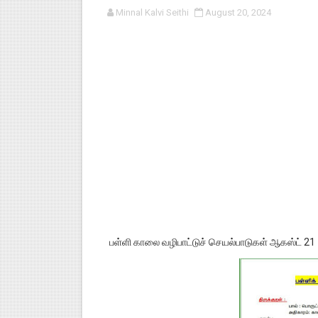
Minnal Kalvi Seithi
August 20, 2024
பள்ளி காலை வழிபாட்டுச் செயல்பா
குழந்தைகள் பாதுகாப்பு அலகில் வ
டிசம்பர் - 2024 துறைத் தேர்வுகள
தொடக்க நிலை மாணவர்களுக்கு த
4,5 ஆம் வகுப்பு - ஜனவரி முதல் வா
பள்ளி காலை வழிபாட்டுச் செயல்பாடுகள் ஆகஸ்ட் 21