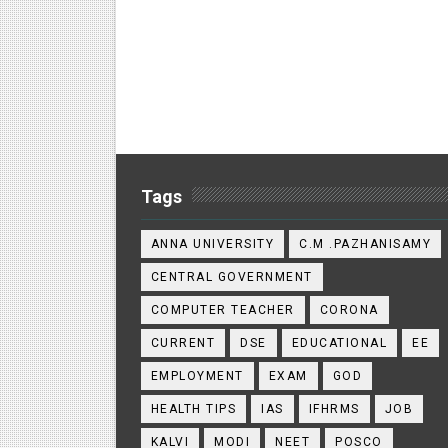
Tags
ANNA UNIVERSITY
C.M .PAZHANISAMY
CENTRAL GOVERNMENT
COMPUTER TEACHER
CORONA
CURRENT
DSE
EDUCATIONAL
EE
EMPLOYMENT
EXAM
GOD
HEALTH TIPS
IAS
IFHRMS
JOB
KALVI
MODI
NEET
POSCO