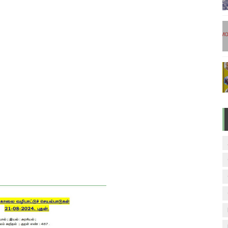
டுகள் - டிசம்பர் 17
ேலை வாய்ப்பு ( டிச 18 )
ுக்கான தேர்வுக்கூட நுழைவுச்சீட்டு வெளியீடு!
மிழ் படித்துப் பழக 200 எளிமையான தமிழ் வாக்கியங்கள்
ரம் பாடக் குறிப்பு