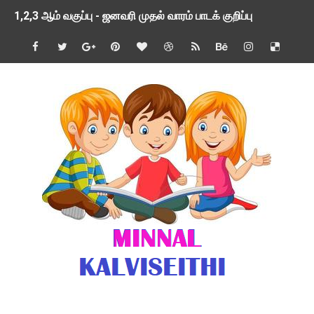
1,2,3 ஆம் வகுப்பு - ஜனவரி முதல் வாரம் பாடக் குறிப்பு
TNSED SCHOOLS APP UPDATED NEW VERSION
4 & 5 ஆம் வகுப்பிற்கான 3 ஆம் பருவ ( 2024 - 2025 ) ஆசிரியர
1,2,3 ஆம் வகுப்பிற்கான 3 ஆம் பருவ ( 2024 - 2025 ) ஆசிரியர
1 முதல் 5 ஆம் வகுப்பு இரண்டாம் பருவத் தொகுத்தறி மதிப்பெண்க
பள்ளிக்கல்வித்துறை - அனைத்து வகை ஆசிரியர் மற்றும் ஆசிரியர்
மணற்கேணி செயலி பயன்பாடு- SMC கூட்டங்கள் - ஒன்றியந்தோறும்
TNPSC - முந்தைய ஆண்டு வினாக்கள் - ஊர்ப் பெயர்களின் மரூஉ
ஓட்டுநர் பணிக்கு விண்ணப்பங்கள் வரவேற்பு ( டிசம்பர் 25 )
இரண்டாம் பருவத்தேர்வு தொகுத்தறி மதிப்பீட்டில் மாணவர்கள் ப