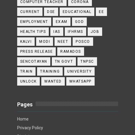
COMPUTER TEACHER
CORONA
CURRENT
DSE
EDUCATIONAL
EE
EMPLOYMENT
EXAM
GOD
HEALTH TIPS
IAS
IFHRMS
JOB
KALVI
MODI
NEET
POSCO
PRESS RELEASE
RAMADOS
SENCOTAYAN
TN GOVT
TNPSC
TRAIN
TRAINING
UNIVERSITY
UNLOCK
WANTED
WHATSAPP
Pages
Home
Privacy Policy