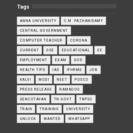
Tags
ANNA UNIVERSITY
C.M .PAZHANISAMY
CENTRAL GOVERNMENT
COMPUTER TEACHER
CORONA
CURRENT
DSE
EDUCATIONAL
EE
EMPLOYMENT
EXAM
GOD
HEALTH TIPS
IAS
IFHRMS
JOB
KALVI
MODI
NEET
POSCO
PRESS RELEASE
RAMADOS
SENCOTAYAN
TN GOVT
TNPSC
TRAIN
TRAINING
UNIVERSITY
UNLOCK
WANTED
WHATSAPP