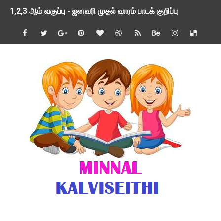
1,2,3 ஆம் வகுப்பு - ஜனவரி முதல் வாரம் பாடக் குறிப்பு
TNSED SCHOOLS APP UPDATED NEW VERSION
4 & 5 ஆம் வகுப்பிற்கான 3 ஆம் பருவ ( 2024 - 2025 ) ஆசிரியர
1,2,3 ஆம் வகுப்பிற்கான 3 ஆம் பருவ ( 2024 - 2025 ) ஆசிரியர
1 முதல் 5 ஆம் வகுப்பு இரண்டாம் பருவத் தொகுத்தறி மதிப்பெண்க
பள்ளிக்கல்வித்துறை - அனைத்து வகை ஆசிரியர் மற்றும் ஆசிரியர்
மணற்கேணி செயலி பயன்பாடு- SMC கூட்டங்கள் - ஒன்றியந்தோறும்
TNPSC - முந்தைய ஆண்டு வினாக்கள் - ஊர்ப் பெயர்களின் மரூஉ
ஓட்டுநர் பணிக்கு விண்ணப்பங்கள் வரவேற்பு ( டிசம்பர் 25 )
இரண்டாம் பருவத்தேர்வு தொகுத்தறி மதிப்பீட்டில் மாணவர்கள் ப