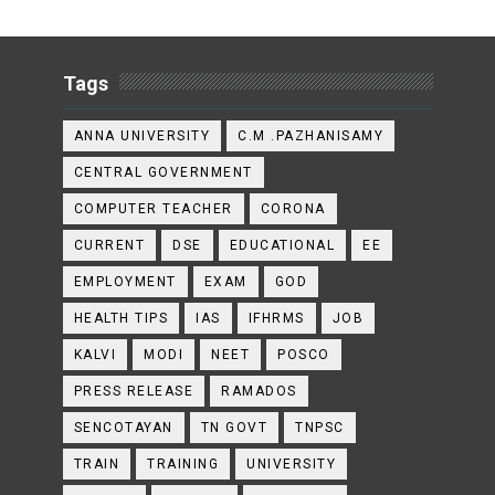
Tags
ANNA UNIVERSITY
C.M .PAZHANISAMY
CENTRAL GOVERNMENT
COMPUTER TEACHER
CORONA
CURRENT
DSE
EDUCATIONAL
EE
EMPLOYMENT
EXAM
GOD
HEALTH TIPS
IAS
IFHRMS
JOB
KALVI
MODI
NEET
POSCO
PRESS RELEASE
RAMADOS
SENCOTAYAN
TN GOVT
TNPSC
TRAIN
TRAINING
UNIVERSITY