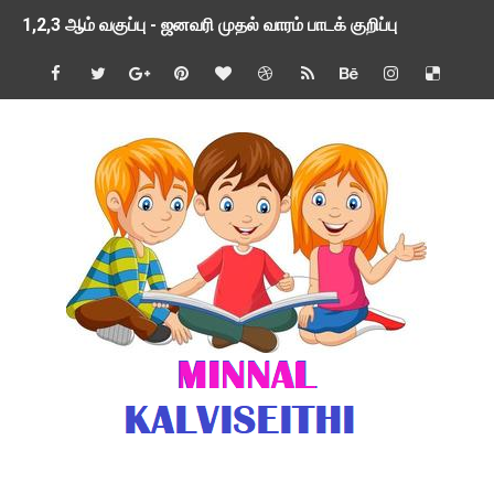
1,2,3 ஆம் வகுப்பு - ஜனவரி முதல் வாரம் பாடக் குறிப்பு
TNSED SCHOOLS APP UPDATED NEW VERSION
4 & 5 ஆம் வகுப்பிற்கான 3 ஆம் பருவ ( 2024 - 2025 ) ஆசிரியர
1,2,3 ஆம் வகுப்பிற்கான 3 ஆம் பருவ ( 2024 - 2025 ) ஆசிரியர
1 முதல் 5 ஆம் வகுப்பு இரண்டாம் பருவத் தொகுத்தறி மதிப்பெண்க
பள்ளிக்கல்வித்துறை - அனைத்து வகை ஆசிரியர் மற்றும் ஆசிரியர்
மணற்கேணி செயலி பயன்பாடு- SMC கூட்டங்கள் - ஒன்றியந்தோறும்
TNPSC - முந்தைய ஆண்டு வினாக்கள் - ஊர்ப் பெயர்களின் மரூஉ
ஓட்டுநர் பணிக்கு விண்ணப்பங்கள் வரவேற்பு ( டிசம்பர் 25 )
இரண்டாம் பருவத்தேர்வு தொகுத்தறி மதிப்பீட்டில் மாணவர்கள் ப