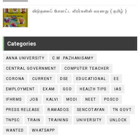
விடுதலைப் போராட்ட வீரர்களின் வரலாறு ( தமிழ் )
Categories
ANNA UNIVERSITY
C.M .PAZHANISAMY
CENTRAL GOVERNMENT
COMPUTER TEACHER
CORONA
CURRENT
DSE
EDUCATIONAL
EE
EMPLOYMENT
EXAM
GOD
HEALTH TIPS
IAS
IFHRMS
JOB
KALVI
MODI
NEET
POSCO
PRESS RELEASE
RAMADOS
SENCOTAYAN
TN GOVT
TNPSC
TRAIN
TRAINING
UNIVERSITY
UNLOCK
WANTED
WHATSAPP