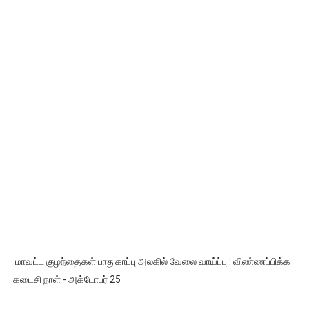
மாவட்ட குழந்தைகள் பாதுகாப்பு அலகில் வேலை வாய்ப்பு : விண்ணப்பிக்க
கடைசி நாள் - அக்டோபர் 25