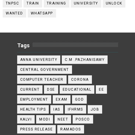
TNPSC
TRAIN
TRAINING
UNIVERSITY
UNLOCK
WANTED
WHATSAPP
Tags
ANNA UNIVERSITY
C.M .PAZHANISAMY
CENTRAL GOVERNMENT
COMPUTER TEACHER
CORONA
CURRENT
DSE
EDUCATIONAL
EE
EMPLOYMENT
EXAM
GOD
HEALTH TIPS
IAS
IFHRMS
JOB
KALVI
MODI
NEET
POSCO
PRESS RELEASE
RAMADOS