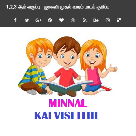
1,2,3 ஆம் வகுப்பு - ஜனவரி முதல் வாரம் பாடக் குறிப்பு
TNSED SCHOOLS APP UPDATED NEW VERSION
4 & 5 ஆம் வகுப்பிற்கான 3 ஆம் பருவ ( 2024 - 2025 ) ஆசிரியர
1,2,3 ஆம் வகுப்பிற்கான 3 ஆம் பருவ ( 2024 - 2025 ) ஆசிரியர
1 முதல் 5 ஆம் வகுப்பு இரண்டாம் பருவத் தொகுத்தறி மதிப்பெண்க
பள்ளிக்கல்வித்துறை - அனைத்து வகை ஆசிரியர் மற்றும் ஆசிரியர்
மணற்கேணி செயலி பயன்பாடு- SMC கூட்டங்கள் - ஒன்றியந்தோறும்
TNPSC - முந்தைய ஆண்டு வினாக்கள் - ஊர்ப் பெயர்களின் மரூஉ
ஓட்டுநர் பணிக்கு விண்ணப்பங்கள் வரவேற்பு ( டிசம்பர் 25 )
இரண்டாம் பருவத்தேர்வு தொகுத்தறி மதிப்பீட்டில் மாணவர்கள் ப