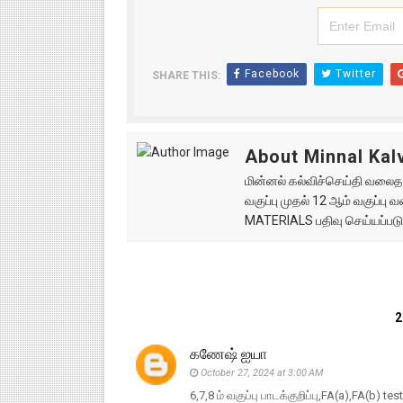
Facebook
Twitter
SHARE THIS:
About Minnal Kalv
மின்னல் கல்விச்செய்தி வலைதளத
வகுப்பு முதல் 12 ஆம் வகுப்ப
MATERIALS பதிவு செய்யப்படு
கணேஷ் ஐயா
October 27, 2024 at 3:00 AM
6,7,8 ம் வகுப்பு பாடக்குறிப்பு,FA(a),FA(b) t