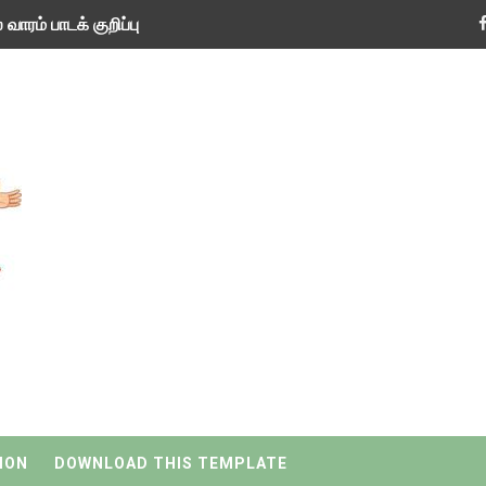
வாரம் பாடக் குறிப்பு
TED NEW VERSION
 பருவ ( 2024 - 2025 ) ஆசிரியர் கையேடு இணைப்புகள்
 பருவ ( 2024 - 2025 ) ஆசிரியர் கையேடு இணைப்புகள்
் பருவத் தொகுத்தறி மதிப்பெண்கள் - TNSED செயலியில் உள்ளீடு செய
 வகை ஆசிரியர் மற்றும் ஆசிரியர் அல்லாதோர் களஞ்சியம் செயலி பயன்
 கூட்டங்கள் - ஒன்றியந்தோறும் சிறந்த ஆசிரியர்களை தெரிவு செய்
்கள் - ஊர்ப் பெயர்களின் மரூஉ
வரவேற்பு ( டிசம்பர் 25 )
தறி மதிப்பீட்டில் மாணவர்கள் பெற்ற மதிப்பெண் விவரங்களை பதிவு 
ION
DOWNLOAD THIS TEMPLATE