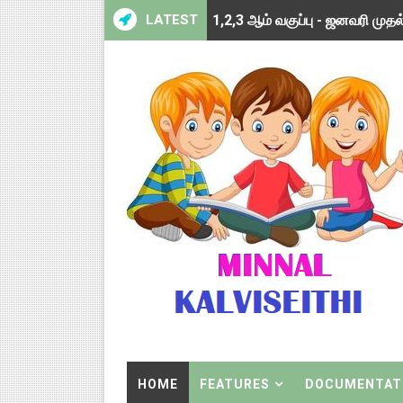
1,2,3 ஆம் வகுப்பு - ஜனவரி முதல் 
LATEST
TNSED SCHOOLS APP UPDA
4 & 5 ஆம் வகுப்பிற்கான 3 ஆம்
1,2,3 ஆம் வகுப்பிற்கான 3 ஆம்
1 முதல் 5 ஆம் வகுப்பு இரண்டாம
பள்ளிக்கல்வித்துறை - அனைத்து
மணற்கேணி செயலி பயன்பாடு- SMC
TNPSC - முந்தைய ஆண்டு வினாக
ஓட்டுநர் பணிக்கு விண்ணப்பங்கள் 
இரண்டாம் பருவத்தேர்வு தொகுத்
HOME
FEATURES
DOCUMENTAT