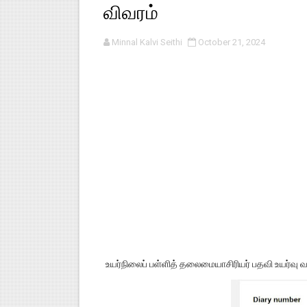
விவரம்
பள்ளி காலை வழிபாட்டுச் செயல்பா
குழந்தைகள் பாதுகாப்பு அலகில் வ
Minnal Kalvi Seithi
October 21, 2024
டிசம்பர் - 2024 துறைத் தேர்வுகள
தொடக்க நிலை மாணவர்களுக்கு த
4,5 ஆம் வகுப்பு - ஜனவரி முதல் வா
1,2,3 ஆம் வகுப்பு - ஜனவரி முதல் 
உயர்நிலைப் பள்ளித் தலைமையாசிரியர் பதவி உயர்வு வ