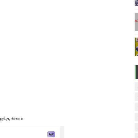
டுகள் - டிசம்பர் 17
ேலை வாய்ப்பு ( டிச 18 )
ுக்கான தேர்வுக்கூட நுழைவுச்சீட்டு வெளியீடு!
மிழ் படித்துப் பழக 200 எளிமையான தமிழ் வாக்கியங்கள்
ரம் பாடக் குறிப்பு
வாரம் பாடக் குறிப்பு
ழக்கு விவரம்