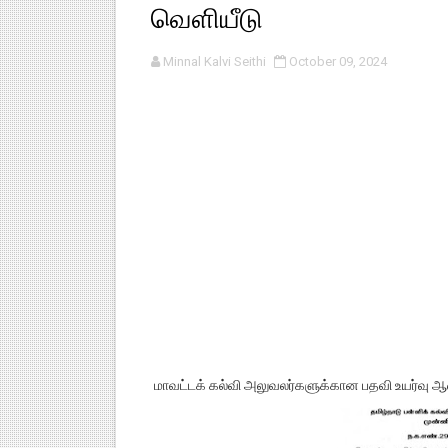
வெளியீடு
தொடக்க நிலை மாணவர்களுக்கு த
Minnal Kalvi Seithi
October 09, 2024
4,5 ஆம் வகுப்பு - ஜனவரி முதல் வா
1,2,3 ஆம் வகுப்பு - ஜனவரி முதல் 
TNSED SCHOOLS APP UPDA
4 & 5 ஆம் வகுப்பிற்கான 3 ஆம்
மாவட்டக் கல்வி அலுவலர்களுக்கான பதவி உயர்வு