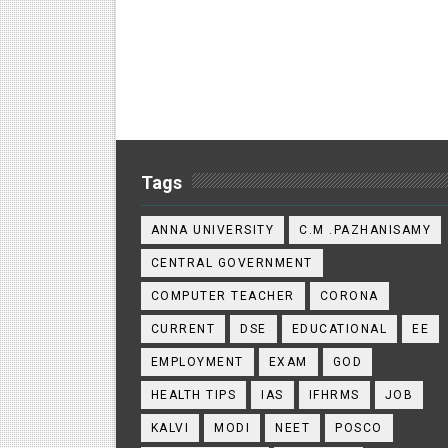
Tags
ANNA UNIVERSITY
C.M .PAZHANISAMY
CENTRAL GOVERNMENT
COMPUTER TEACHER
CORONA
CURRENT
DSE
EDUCATIONAL
EE
EMPLOYMENT
EXAM
GOD
HEALTH TIPS
IAS
IFHRMS
JOB
KALVI
MODI
NEET
POSCO