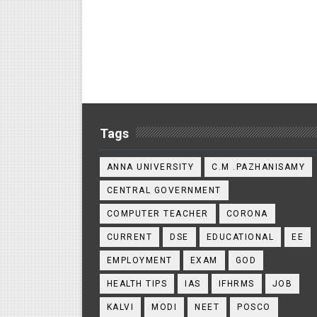
Tags
ANNA UNIVERSITY
C.M .PAZHANISAMY
CENTRAL GOVERNMENT
COMPUTER TEACHER
CORONA
CURRENT
DSE
EDUCATIONAL
EE
EMPLOYMENT
EXAM
GOD
HEALTH TIPS
IAS
IFHRMS
JOB
KALVI
MODI
NEET
POSCO