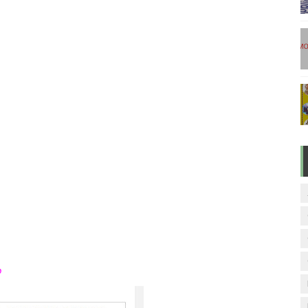
டுகள் - டிசம்பர் 17
ேலை வாய்ப்பு ( டிச 18 )
ுக்கான தேர்வுக்கூட நுழைவுச்சீட்டு வெளியீடு!
மிழ் படித்துப் பழக 200 எளிமையான தமிழ் வாக்கியங்கள்
ரம் பாடக் குறிப்பு
்