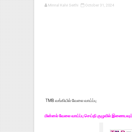
Minnal Kalvi Seithi
October 31, 2024
பள்ளி காலை வழிபாட்டுச் செயல்பா
குழந்தைகள் பாதுகாப்பு அலகில் வ
டிசம்பர் - 2024 துறைத் தேர்வுகள
தொடக்க நிலை மாணவர்களுக்கு த
4,5 ஆம் வகுப்பு - ஜனவரி முதல் வா
TMB வங்கியில் வேலை வாய்ப்பு
மின்னல் வேலை வாய்ப்பு செய்தி குழுவில் இணையவும