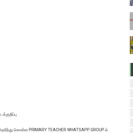
டுகள் - டிசம்பர் 17
ேலை வாய்ப்பு ( டிச 18 )
ுக்கான தேர்வுக்கூட நுழைவுச்சீட்டு வெளியீடு!
மிழ் படித்துப் பழக 200 எளிமையான தமிழ் வாக்கியங்கள்
ரம் பாடக் குறிப்பு
க்குறிப்பு
ுடன் தெரிந்து கொள்ள PRIMARY TEACHER WHATSAPP GROUP ல்