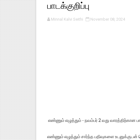
பாடக்குறிப்பு
பள்ளி காலை வழிபாட்டுச் செயல்பா
Minnal Kalvi Seithi
November 08, 2024
குழந்தைகள் பாதுகாப்பு அலகில் வ
டிசம்பர் - 2024 துறைத் தேர்வுகள
தொடக்க நிலை மாணவர்களுக்கு த
4,5 ஆம் வகுப்பு - ஜனவரி முதல் வா
எண்ணும் எழுத்தும் - நவம்பர் 2 வது வாரத்திற்கான பாட
எண்ணும் எழுத்தும் சார்ந்த பதிவுகளை உடனுக்க