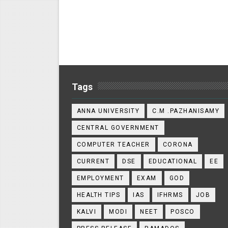
Tags
ANNA UNIVERSITY
C.M .PAZHANISAMY
CENTRAL GOVERNMENT
COMPUTER TEACHER
CORONA
CURRENT
DSE
EDUCATIONAL
EE
EMPLOYMENT
EXAM
GOD
HEALTH TIPS
IAS
IFHRMS
JOB
KALVI
MODI
NEET
POSCO