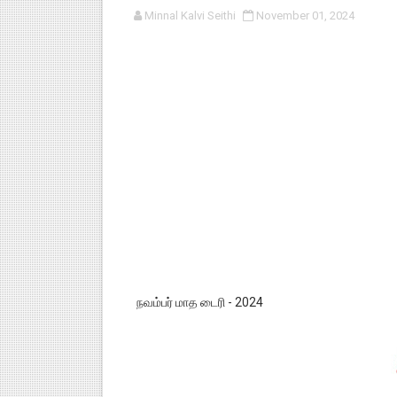
Minnal Kalvi Seithi
November 01, 2024
குழந்தைகள் பாதுகாப்பு அலகில் வ
டிசம்பர் - 2024 துறைத் தேர்வுகள
தொடக்க நிலை மாணவர்களுக்கு த
4,5 ஆம் வகுப்பு - ஜனவரி முதல் வா
1,2,3 ஆம் வகுப்பு - ஜனவரி முதல் 
நவம்பர் மாத டைரி - 2024