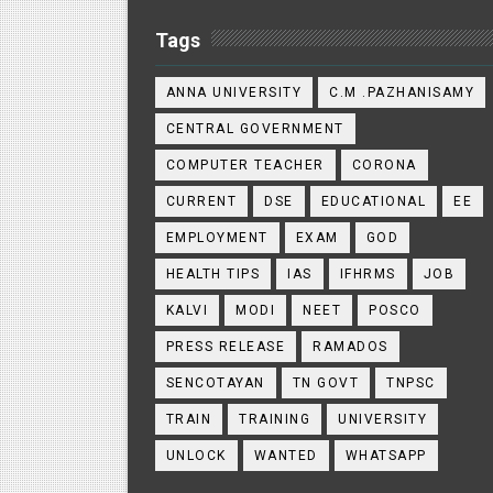
Tags
ANNA UNIVERSITY
C.M .PAZHANISAMY
CENTRAL GOVERNMENT
COMPUTER TEACHER
CORONA
CURRENT
DSE
EDUCATIONAL
EE
EMPLOYMENT
EXAM
GOD
HEALTH TIPS
IAS
IFHRMS
JOB
KALVI
MODI
NEET
POSCO
PRESS RELEASE
RAMADOS
SENCOTAYAN
TN GOVT
TNPSC
TRAIN
TRAINING
UNIVERSITY
UNLOCK
WANTED
WHATSAPP