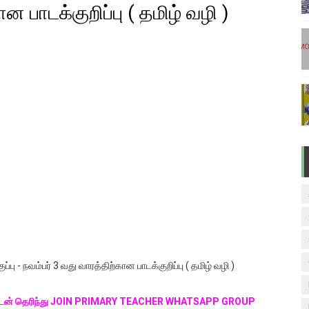
ன பாடக்குறிப்பு ( தமிழ் வழி )
டுகள் - டிசம்பர் 17
ேலை வாய்ப்பு ( டிச 18 )
ுக்கான தேர்வுக்கூட நுழைவுச்சீட்டு வெளியீடு!
மிழ் படித்துப் பழக 200 எளிமையான தமிழ் வாக்கியங்கள்
ரம் பாடக் குறிப்பு
்பு - நவம்பர் 3 வது வாரத்திற்கான பாடக்குறிப்பு ( தமிழ் வழி )
்குடன் தெரிந்து JOIN PRIMARY TEACHER WHATSAPP GROUP