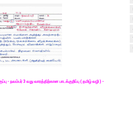
்பு - நவம்பர் 3 வது வாரத்திற்கான பாடக்குறிப்பு ( தமிழ் வழி ) -