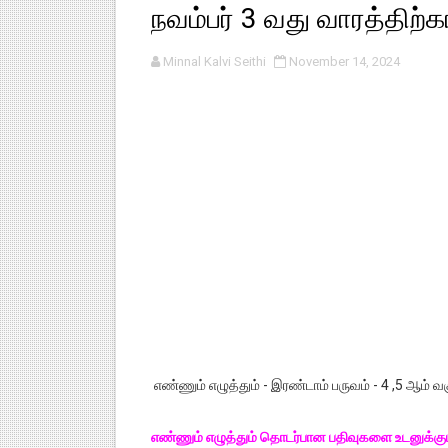
நவம்பர் 3 வது வாரத்திற்கா
பள்ளி காலை வழிபாட்டுச் செயல்பா
Minnal Kalvi Seithi
November 14, 2024
குழந்தைகள் பாதுகாப்பு அலகில் வ
டிசம்பர் - 2024 துறைத் தேர்வுகள
தொடக்க நிலை மாணவர்களுக்கு த
4,5 ஆம் வகுப்பு - ஜனவரி முதல் வா
எண்ணும் எழுத்தும் - இரண்டாம் பருவம் - 4 ,5 ஆம் வகுப
எண்ணும் எழுத்தும் தொடர்பான பதிவுகளை உடனுக