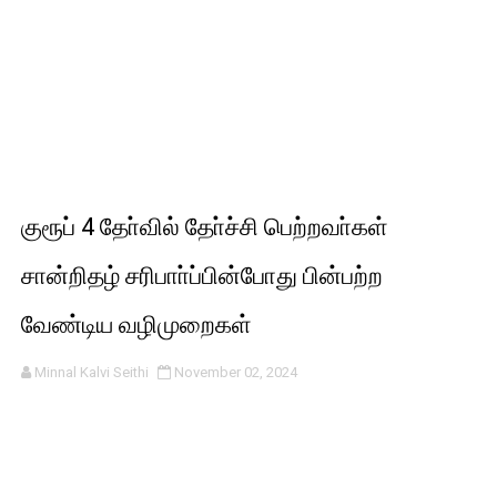
குரூப் 4 தோ்வில் தோ்ச்சி பெற்றவா்கள்
சான்றிதழ் சரிபாா்ப்பின்போது பின்பற்ற
வேண்டிய வழிமுறைகள்
Minnal Kalvi Seithi
November 02, 2024