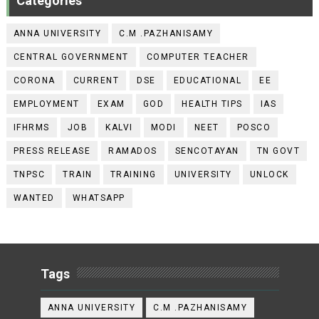
Categories
ANNA UNIVERSITY
C.M .PAZHANISAMY
CENTRAL GOVERNMENT
COMPUTER TEACHER
CORONA
CURRENT
DSE
EDUCATIONAL
EE
EMPLOYMENT
EXAM
GOD
HEALTH TIPS
IAS
IFHRMS
JOB
KALVI
MODI
NEET
POSCO
PRESS RELEASE
RAMADOS
SENCOTAYAN
TN GOVT
TNPSC
TRAIN
TRAINING
UNIVERSITY
UNLOCK
WANTED
WHATSAPP
Tags
ANNA UNIVERSITY
C.M .PAZHANISAMY