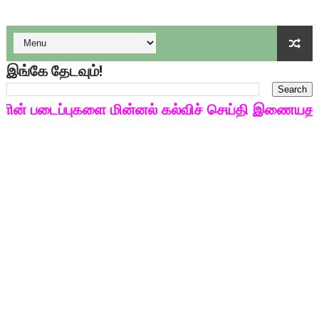
டிசம்பர் - 2024 துறைத் தேர்வுகளுக்கான தேர்வுக்கூட நுழைவுச்சீட்
தொடக்க நிலை மாணவர்களுக்கு தமிழ் படித்துப் பழக 200 எளிமை
இங்கே தேடவும்!
4,5 ஆம் வகுப்பு - ஜனவரி முதல் வாரம் பாடக் குறிப்பு
 படைப்புகளை மின்னல் கல்விச் செய்தி இணையதளத்தில
1,2,3 ஆம் வகுப்பு - ஜனவரி முதல் வாரம் பாடக் குறிப்பு
TNSED SCHOOLS APP UPDATED NEW VERSION