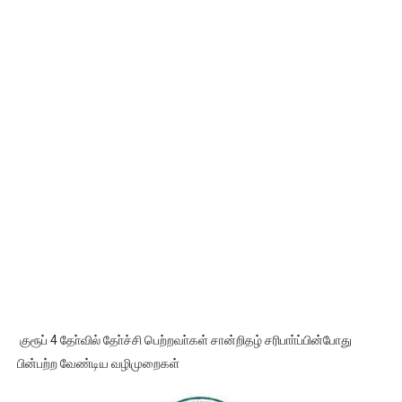
குரூப் 4 தோ்வில் தோ்ச்சி பெற்றவா்கள் சான்றிதழ் சரிபாா்ப்பின்போது
பின்பற்ற வேண்டிய வழிமுறைகள்