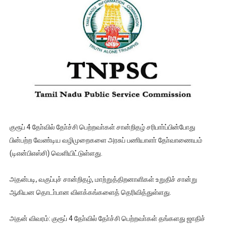
குரூப் 4 தோ்வில் தோ்ச்சி பெற்றவா்கள் சான்றிதழ் சரிபாா்ப்பின்போது
பின்பற்ற வேண்டிய வழிமுறைகளை அரசுப் பணியாளா் தோ்வாணையம்
(டிஎன்பிஎஸ்சி) வெளியிட்டுள்ளது.
அதன்படி, வகுப்புச் சான்றிதழ், மாற்றுத்திறனாளிகள் உறுதிச் சான்று
ஆகியன தொடா்பான விளக்கங்களைத் தெரிவித்துள்ளது.
அதன் விவரம்: குரூப் 4 தோ்வில் தோ்ச்சி பெற்றவா்கள் தங்களது ஜாதிச்