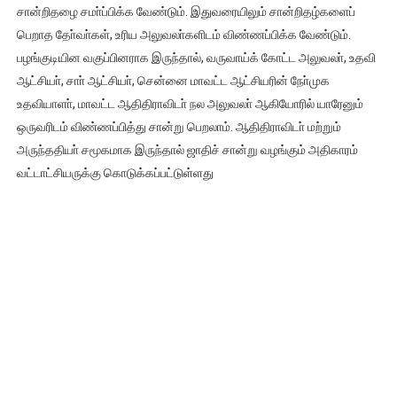
சான்றிதழை சமா்ப்பிக்க வேண்டும். இதுவரையிலும் சான்றிதழ்களைப்
பெறாத தோ்வா்கள், உரிய அலுவலா்களிடம் விண்ணப்பிக்க வேண்டும்.
பழங்குடியின வகுப்பினராக இருந்தால், வருவாய்க் கோட்ட அலுவலா், உதவி
ஆட்சியா், சாா் ஆட்சியா், சென்னை மாவட்ட ஆட்சியரின் நோ்முக
உதவியாளா், மாவட்ட ஆதிதிராவிடா் நல அலுவலா் ஆகியோரில் யாரேனும்
ஒருவரிடம் விண்ணப்பித்து சான்று பெறலாம். ஆதிதிராவிடா் மற்றும்
அருந்ததியா் சமூகமாக இருந்தால் ஜாதிச் சான்று வழங்கும் அதிகாரம்
வட்டாட்சியருக்கு கொடுக்கப்பட்டுள்ளது