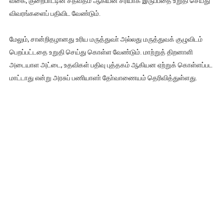
வகை, குறைபாட்டின் சதவீதம் ஆகியன சரியாக இருப்பதை உறுதி செய்து
விவரங்களைப் பதிவிட வேண்டும்.
மேலும், சான்றிதழானது உரிய மருத்துவா் அல்லது மருத்துவக் குழுவிடம்
பெறப்பட்டதை உறுதி செய்து கொள்ள வேண்டும். மாற்றுத் திறனாளி
அடையாள அட்டை, உதவிகள் பதிவு புத்தகம் ஆகியன ஏற்றுக் கொள்ளப்பட
மாட்டாது என்று அரசுப் பணியாளா் தோ்வாணையம் தெரிவித்துள்ளது.