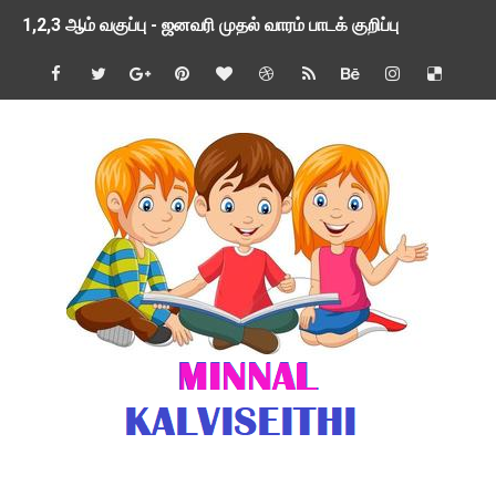
1,2,3 ஆம் வகுப்பு - ஜனவரி முதல் வாரம் பாடக் குறிப்பு
TNSED SCHOOLS APP UPDATED NEW VERSION
4 & 5 ஆம் வகுப்பிற்கான 3 ஆம் பருவ ( 2024 - 2025 ) ஆசிரியர
1,2,3 ஆம் வகுப்பிற்கான 3 ஆம் பருவ ( 2024 - 2025 ) ஆசிரியர
1 முதல் 5 ஆம் வகுப்பு இரண்டாம் பருவத் தொகுத்தறி மதிப்பெண்க
பள்ளிக்கல்வித்துறை - அனைத்து வகை ஆசிரியர் மற்றும் ஆசிரியர்
மணற்கேணி செயலி பயன்பாடு- SMC கூட்டங்கள் - ஒன்றியந்தோறும்
TNPSC - முந்தைய ஆண்டு வினாக்கள் - ஊர்ப் பெயர்களின் மரூஉ
ஓட்டுநர் பணிக்கு விண்ணப்பங்கள் வரவேற்பு ( டிசம்பர் 25 )
இரண்டாம் பருவத்தேர்வு தொகுத்தறி மதிப்பீட்டில் மாணவர்கள் ப