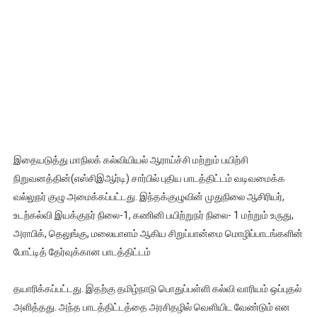
இதையடுத்து மாநிலக் கல்வியியல் ஆராய்ச்சி மற்றும் பயிற்சி
நிறுவனத்தின்(எஸ்சிஇஆர்டி) சார்பில் புதிய பாடத்திட்டம் வடிவமைக்க
வல்லுநர் குழு அமைக்கப்பட்டது. இந்தக்குழுவின் முதுநிலை ஆசிரியர்,
உடற்கல்வி இயக்குநர் நிலை-1, கணினி பயிற்றுநர் நிலை- 1 மற்றும் உருது,
அராபிக், தெலுங்கு, மலையாளம் ஆகிய சிறுப்பான்மை மொழிப்பாடங்களின்
போட்டித் தேர்வுக்கான பாடத்திட்டம்
தயாரிக்கப்பட்டது. இதற்கு தமிழ்நாடு பொதுப்பள்ளி கல்வி வாரியம் ஒப்புதல்
அளித்தது. அந்த பாடத்திட்டத்தை அரசிதழில் வெளியிட வேண்டும் என