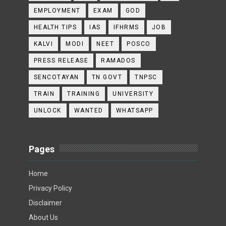
EMPLOYMENT
EXAM
GOD
HEALTH TIPS
IAS
IFHRMS
JOB
KALVI
MODI
NEET
POSCO
PRESS RELEASE
RAMADOS
SENCOTAYAN
TN GOVT
TNPSC
TRAIN
TRAINING
UNIVERSITY
UNLOCK
WANTED
WHATSAPP
Pages
Home
Privacy Policy
Disclaimer
About Us