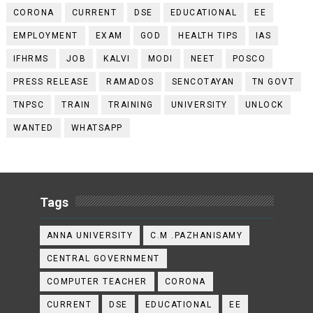
CORONA
CURRENT
DSE
EDUCATIONAL
EE
EMPLOYMENT
EXAM
GOD
HEALTH TIPS
IAS
IFHRMS
JOB
KALVI
MODI
NEET
POSCO
PRESS RELEASE
RAMADOS
SENCOTAYAN
TN GOVT
TNPSC
TRAIN
TRAINING
UNIVERSITY
UNLOCK
WANTED
WHATSAPP
Tags
ANNA UNIVERSITY
C.M .PAZHANISAMY
CENTRAL GOVERNMENT
COMPUTER TEACHER
CORONA
CURRENT
DSE
EDUCATIONAL
EE