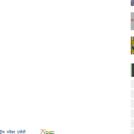
டுகள் - டிசம்பர் 17
ேலை வாய்ப்பு ( டிச 18 )
ுக்கான தேர்வுக்கூட நுழைவுச்சீட்டு வெளியீடு!
மிழ் படித்துப் பழக 200 எளிமையான தமிழ் வாக்கியங்கள்
ரம் பாடக் குறிப்பு