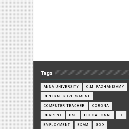
Tags
ANNA UNIVERSITY
C.M .PAZHANISAMY
CENTRAL GOVERNMENT
COMPUTER TEACHER
CORONA
CURRENT
DSE
EDUCATIONAL
EE
EMPLOYMENT
EXAM
GOD