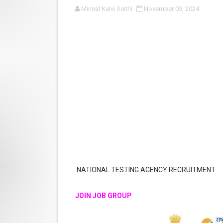
Minnal Kalvi Seithi
November 03, 2024
பள்ளி காலை வழிபாட்டுச் செயல்பா
குழந்தைகள் பாதுகாப்பு அலகில் வ
டிசம்பர் - 2024 துறைத் தேர்வுகள
தொடக்க நிலை மாணவர்களுக்கு த
4,5 ஆம் வகுப்பு - ஜனவரி முதல் வா
NATIONAL TESTING AGENCY RECRUITMENT
JOIN JOB GROUP