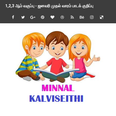
1,2,3 ஆம் வகுப்பு - ஜனவரி முதல் வாரம் பாடக் குறிப்பு
TNSED SCHOOLS APP UPDATED NEW VERSION
4 & 5 ஆம் வகுப்பிற்கான 3 ஆம் பருவ ( 2024 - 2025 ) ஆசிரியர
1,2,3 ஆம் வகுப்பிற்கான 3 ஆம் பருவ ( 2024 - 2025 ) ஆசிரியர
1 முதல் 5 ஆம் வகுப்பு இரண்டாம் பருவத் தொகுத்தறி மதிப்பெண்க
பள்ளிக்கல்வித்துறை - அனைத்து வகை ஆசிரியர் மற்றும் ஆசிரியர்
மணற்கேணி செயலி பயன்பாடு- SMC கூட்டங்கள் - ஒன்றியந்தோறும்
TNPSC - முந்தைய ஆண்டு வினாக்கள் - ஊர்ப் பெயர்களின் மரூஉ
ஓட்டுநர் பணிக்கு விண்ணப்பங்கள் வரவேற்பு ( டிசம்பர் 25 )
இரண்டாம் பருவத்தேர்வு தொகுத்தறி மதிப்பீட்டில் மாணவர்கள் ப