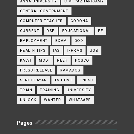
ANNA UNIVERSITY
C.M .PAZHANISAMY
CENTRAL GOVERNMENT
COMPUTER TEACHER
CORONA
CURRENT
DSE
EDUCATIONAL
EE
EMPLOYMENT
EXAM
GOD
HEALTH TIPS
IAS
IFHRMS
JOB
KALVI
MODI
NEET
POSCO
PRESS RELEASE
RAMADOS
SENCOTAYAN
TN GOVT
TNPSC
TRAIN
TRAINING
UNIVERSITY
UNLOCK
WANTED
WHATSAPP
Pages