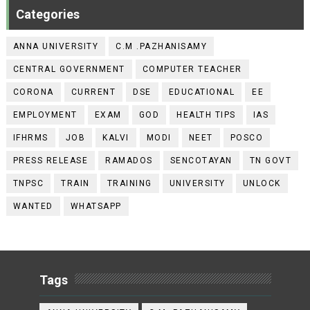
Categories
ANNA UNIVERSITY
C.M .PAZHANISAMY
CENTRAL GOVERNMENT
COMPUTER TEACHER
CORONA
CURRENT
DSE
EDUCATIONAL
EE
EMPLOYMENT
EXAM
GOD
HEALTH TIPS
IAS
IFHRMS
JOB
KALVI
MODI
NEET
POSCO
PRESS RELEASE
RAMADOS
SENCOTAYAN
TN GOVT
TNPSC
TRAIN
TRAINING
UNIVERSITY
UNLOCK
WANTED
WHATSAPP
Tags