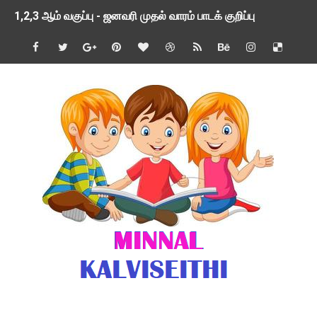
1,2,3 ஆம் வகுப்பு - ஜனவரி முதல் வாரம் பாடக் குறிப்பு
TNSED SCHOOLS APP UPDATED NEW VERSION
4 & 5 ஆம் வகுப்பிற்கான 3 ஆம் பருவ ( 2024 - 2025 ) ஆசிரியர
1,2,3 ஆம் வகுப்பிற்கான 3 ஆம் பருவ ( 2024 - 2025 ) ஆசிரியர
1 முதல் 5 ஆம் வகுப்பு இரண்டாம் பருவத் தொகுத்தறி மதிப்பெண்க
பள்ளிக்கல்வித்துறை - அனைத்து வகை ஆசிரியர் மற்றும் ஆசிரியர்
மணற்கேணி செயலி பயன்பாடு- SMC கூட்டங்கள் - ஒன்றியந்தோறும்
TNPSC - முந்தைய ஆண்டு வினாக்கள் - ஊர்ப் பெயர்களின் மரூஉ
ஓட்டுநர் பணிக்கு விண்ணப்பங்கள் வரவேற்பு ( டிசம்பர் 25 )
இரண்டாம் பருவத்தேர்வு தொகுத்தறி மதிப்பீட்டில் மாணவர்கள் ப