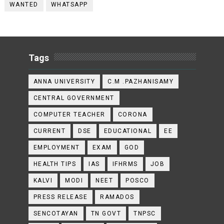
WANTED
WHATSAPP
Tags
ANNA UNIVERSITY
C.M .PAZHANISAMY
CENTRAL GOVERNMENT
COMPUTER TEACHER
CORONA
CURRENT
DSE
EDUCATIONAL
EE
EMPLOYMENT
EXAM
GOD
HEALTH TIPS
IAS
IFHRMS
JOB
KALVI
MODI
NEET
POSCO
PRESS RELEASE
RAMADOS
SENCOTAYAN
TN GOVT
TNPSC