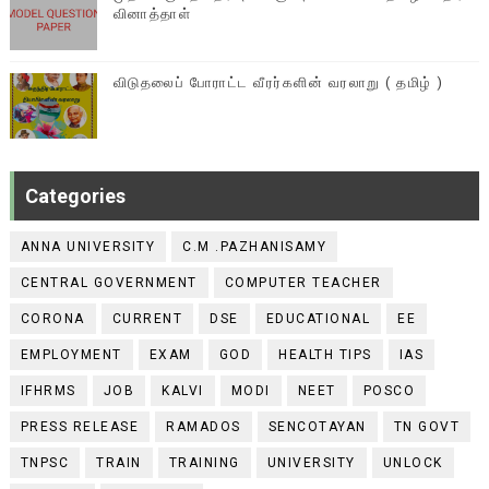
வினாத்தாள்
விடுதலைப் போராட்ட வீரர்களின் வரலாறு ( தமிழ் )
Categories
ANNA UNIVERSITY
C.M .PAZHANISAMY
CENTRAL GOVERNMENT
COMPUTER TEACHER
CORONA
CURRENT
DSE
EDUCATIONAL
EE
EMPLOYMENT
EXAM
GOD
HEALTH TIPS
IAS
IFHRMS
JOB
KALVI
MODI
NEET
POSCO
PRESS RELEASE
RAMADOS
SENCOTAYAN
TN GOVT
TNPSC
TRAIN
TRAINING
UNIVERSITY
UNLOCK