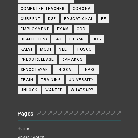
COMPUTER TEACHER
CORONA
CURRENT
DSE
EDUCATIONAL
EE
EMPLOYMENT
EXAM
GOD
HEALTH TIPS
IAS
IFHRMS
JOB
KALVI
MODI
NEET
POSCO
PRESS RELEASE
RAMADOS
SENCOTAYAN
TN GOVT
TNPSC
TRAIN
TRAINING
UNIVERSITY
UNLOCK
WANTED
WHATSAPP
Pages
Home
Privacy Policy