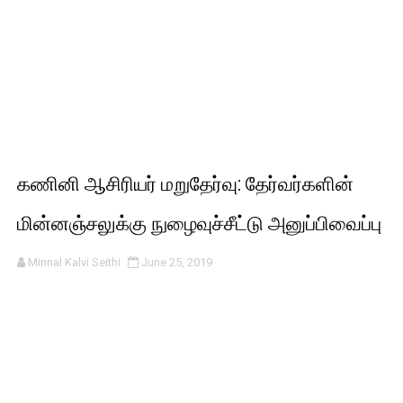
கணினி ஆசிரியர் மறுதேர்வு: தேர்வர்களின்
மின்னஞ்சலுக்கு நுழைவுச்சீட்டு அனுப்பிவைப்பு
Minnal Kalvi Seithi
June 25, 2019