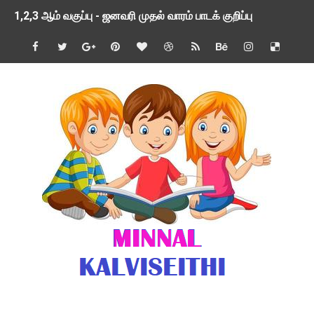
1,2,3 ஆம் வகுப்பு - ஜனவரி முதல் வாரம் பாடக் குறிப்பு
TNSED SCHOOLS APP UPDATED NEW VERSION
4 & 5 ஆம் வகுப்பிற்கான 3 ஆம் பருவ ( 2024 - 2025 ) ஆசிரியர
1,2,3 ஆம் வகுப்பிற்கான 3 ஆம் பருவ ( 2024 - 2025 ) ஆசிரியர
1 முதல் 5 ஆம் வகுப்பு இரண்டாம் பருவத் தொகுத்தறி மதிப்பெண்க
பள்ளிக்கல்வித்துறை - அனைத்து வகை ஆசிரியர் மற்றும் ஆசிரியர்
மணற்கேணி செயலி பயன்பாடு- SMC கூட்டங்கள் - ஒன்றியந்தோறும்
TNPSC - முந்தைய ஆண்டு வினாக்கள் - ஊர்ப் பெயர்களின் மரூஉ
ஓட்டுநர் பணிக்கு விண்ணப்பங்கள் வரவேற்பு ( டிசம்பர் 25 )
இரண்டாம் பருவத்தேர்வு தொகுத்தறி மதிப்பீட்டில் மாணவர்கள் ப